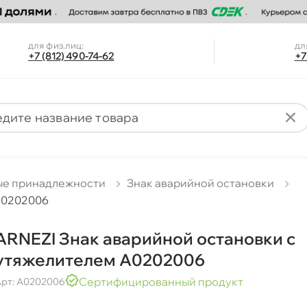
для физ.лиц:
дл
+7 (812) 490-74-62
+7
ые принадлежности
Знак аварийной остановки
A0202006
ARNEZI Знак аварийной остановки с
утяжелителем A0202006
Сертифицированный продукт
рт: A0202006