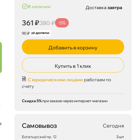
наличии
Доставка
завтра
361 ₽
380 ₽
-5%
90 ₽
Добавить в корзину
Купить в 1 клик
С юридическими лицами
работаем по
счету
Скидка 5%
при заказе через интернет-магазин
я
Самовывоз
Сегодня
361 ₽
корзину
Богатырский пр. 12
3 шт
380 ₽