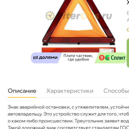
Описание
Характеристики
Способы
Знак аварийной остановки, с утяжелителем, устой
Бренд
ARNEZI
автовладельцу. Это устройство служит для того, чт
Артикул
A0202006
о каком-либо происшествии. Треугольник заявит води
ARNEZI Знак аварийной остановки с утяже
Такой дорожный знак соответствует стандартам ГО