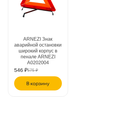
н. Обводного канала 115
0 ш
Пн–Вс
10:00 – 21:00
Сегодня, бесплатно
пр.Науки 10к1 (2 этаж)
1 ш
ARNEZI Знак
ПН–ВС
10:00 – 21:00
аварийной остановки
Сегодня, бесплатно
широкий корпус
пенале ARNEZI
A0202004
Ленинский пр. 92 к.1
0 ш
546 ₽
575 ₽
ПН–ВС
10:00 – 21:00
Сегодня, бесплатно
корзину
Дунайский 27к1Б
0 ш
ПН–ВС
10:00 – 21:00
Сегодня, бесплатно
Таллинское ш. 159 (Лента)
2 ш