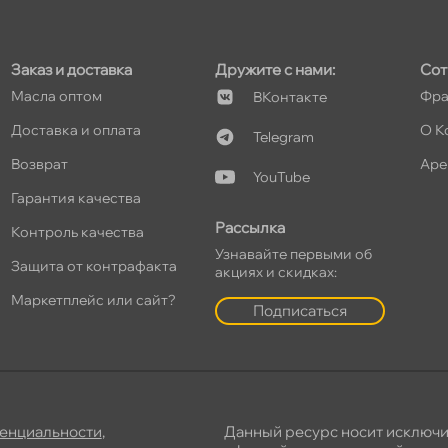
Заказ и доставка
Дружите с нами:
Сот
Масла оптом
Фра
Контакте
т
Доставка и оплата
О К
Telegram
озврат
Аре
YouTube
Гарантия качества
т
Рассылка
Контроль качества
Узнавайте первыми о
Защита от контрафакта
акциях и скидках:
Маркетплейс или сайт?
Подписаться
енциальности
,
Данный ресурс носит исключ