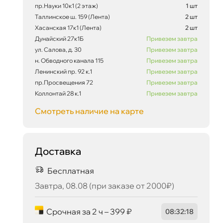
пр.Науки 10к1 (2 этаж)
1 шт
Таллинское ш. 159 (Лента)
2 шт
Хасанская 17к1 (Лента)
2 шт
Дунайский 27к1Б
Привезем завтра
ул. Салова, д. 30
Привезем завтра
Сегодня, 07.08
н. Обводного канала 115
Привезем завтра
Ленинский пр. 92 к.1
Привезем завтра
пр.Просвещения 72
Привезем завтра
Коллонтай 28 к.1
Привезем завтра
Смотреть наличие на карте
Доставка
Бесплатная
Завтра, 08.08 (при заказе от 2000₽)
Срочная за 2 ч – 399 ₽
08
:
32
:
17