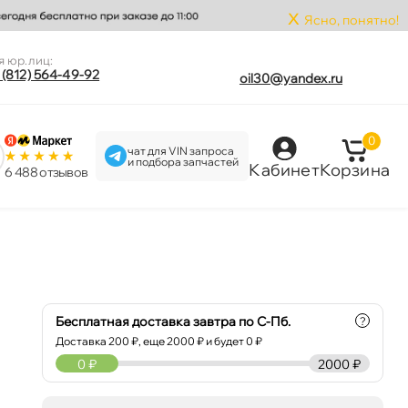
x
Ясно, понятно!
я юр.лиц:
 (812) 564-49-92
oil30@yandex.ru
0
чат для VIN запроса
и подбора запчастей
Кабинет
Корзина
6 488 отзыво
Бесплатная доставка завтра по С-Пб.
?
Доставка
200
₽, еще
2000
₽ и будет 0 ₽
0
₽
2000 ₽