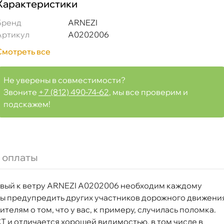
Характеристики
Бренд
ARNEZI
Артикул
A0202006
Смотреть все
Не уверены в совместимости?
Звоните
+7 (812) 490-74-62
, мы все проверим и
подскажем!
 оплаты
чивый к ветру ARNEZI A0202006 необходим каждому
обы предупредить других участников дорожного движени
телям о том, что у вас, к примеру, случилась поломка.
лителем A0202006
СТ и отличается хорошей видимостью, в том числе