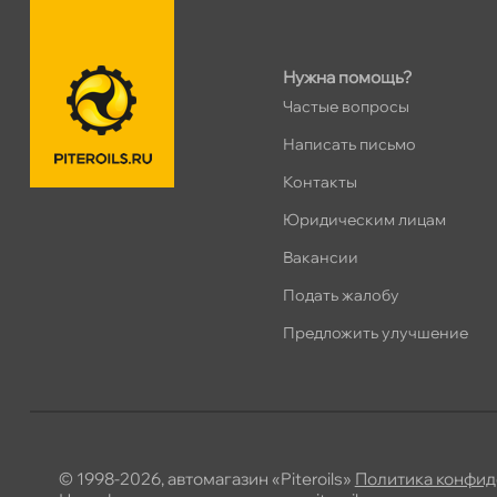
ПН–ВС
10:00 – 21:00
Сегодня, бесплатно
Нужна помощь?
Частые вопросы
Хасанская 17к1 (Лента)
2 ш
ПН–ВС
10:00 – 21:00
Написать письмо
Сегодня, бесплатно
Контакты
Юридическим лицам
пр.Просвещения 72
0 ш
акансии
Сегодня, бесплатно
Подать жалобу
Предложить улучшение
© 1998-2026, автомагазин «Piteroils»
Политика конфид