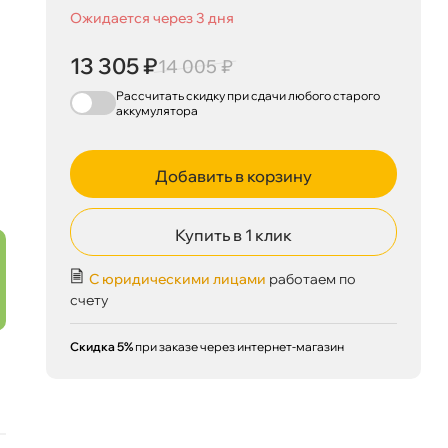
Ожидается через 3 дня
13 305 ₽
14 005 ₽
Рассчитать скидку при сдачи
любого
старого
аккумулятора
13 305 ₽
корзину
14 005 ₽
Добавить в корзину
Купить в 1 клик
С юридическими лицами
работаем по
Сегодня, 08.08
счету
Скидка 5%
при заказе через интернет-магазин