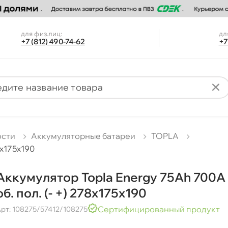
для физ.лиц:
дл
+7 (812) 490-74-62
+7
ости
Аккумуляторные батареи
TOPLA
8x175x190
Аккумулятор Topla Energy 75Ah 700A
об. пол. (- +) 278x175x190
Сертифицированный продукт
рт: 108275/57412/108275