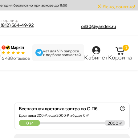
x
Ясно, понятно!
я юр.лиц:
 (812) 564-49-92
oil30@yandex.ru
0
чат для VIN запроса
и подбора запчастей
Кабинет
Корзина
6 488 отзыво
Бесплатная доставка завтра по С-Пб.
?
Доставка
200
₽, еще
2000
₽ и будет 0 ₽
0
₽
2000 ₽