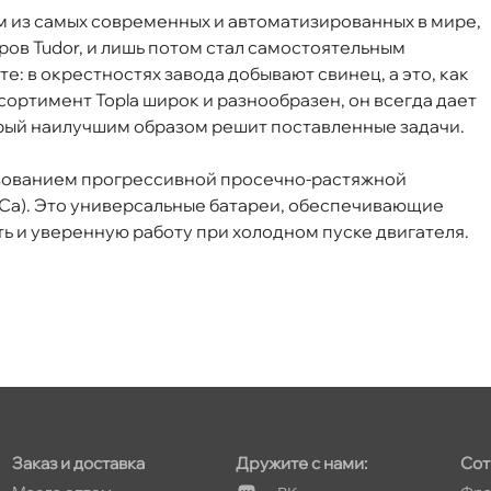
м из самых современных и автоматизированных в мире,
в Tudor, и лишь потом стал самостоятельным
: в окрестностях завода добывают свинец, а это, как
т
ортимент Topla широк и разнообразен, он всегда дает
рый наилучшим образом решит поставленные задачи.
льзованием прогрессивной просечно-растяжной
т
/Ca). Это универсальные батареи, обеспечивающие
 и уверенную работу при холодном пуске двигателя.
т
т
Заказ и доставка
Дружите с нами:
Сот