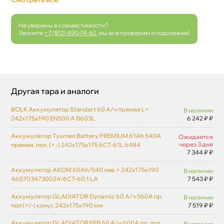
Не уверены в совместимости?
Звоните
+7 (812) 490-74-62
, мы все проверим и подскажем!
Другая тара и аналоги
BOLK Аккумулятор Standart 60 А/ч прямая L+
наличии
242x175x190 EN500 А B603L
6 242 ₽ ₽
Аккумулятор Tyumen Battery PREMIUM 61Ah 540A
Ожидается
через 3 дня
прямая. пол. (+ -) 242х175х175 6СТ-61L 6484
7 344 ₽ ₽
Аккумулятор АКОМ 60Ah/540 лев.+ 242x175x190
наличии
4607034730024/6CT-60.1 LA
7 543 ₽ ₽
Аккумулятор GLADIATOR Dynamic 60 А/ч 560А пр.
наличии
пол (+/-) конус 242x175x190 мм
7 519 ₽ ₽
Аккумулятор GLADIATOR EFB 60 А/ч 600А пр. пол
наличии