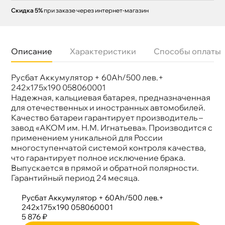
Скидка 5%
при заказе через интернет-магазин
Описание
Характеристики
Способы оплаты
Русбат Аккумулятор + 60Ah/500 лев.+
Бренд
Русбат
Артикул
058060001
242x175x190 058060001
Напряжение
12V
Надежная, кальциевая батарея, предназначенная
Полярность
Прямая (плюс слева)
для отечественных и иностранных автомобилей.
Размер
242x175x190
Качество батареи гарантирует производитель –
аккумулятора
завод «АКОМ им. Н.М. Игнатьева». Производится с
Емкость А/ч
60
Ток холодной
500A
применением уникальной для России
прокрутки
многоступенчатой системой контроля качества,
Тип клемм
Обычные
что гарантирует полное исключение брака.
ыпускается в прямой и обратной полярности.
Гарантийный период 24 месяца.
Русбат Аккумулятор + 60Ah/500 лев.+
242x175x190 058060001
5 876 ₽