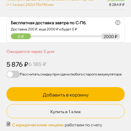
(+/-) конус 242x175x190 мм
8 284 ₽ ₽
Бесплатная доставка завтра по С-Пб.
?
Доставка
200
₽, еще
2000
₽ и будет 0 ₽
0
₽
2000 ₽
Ожидается через 3 дня
5 876 ₽
6 185 ₽
Рассчитать скидку при сдачи
любого
старого аккумулятора
Добавить в корзину
Купить в 1 клик
С юридическими лицами
работаем по счету