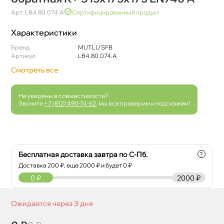
Арт: LB4.80.074.A
Сертифицированный продукт
Характеристики
Бренд
MUTLU SFB
Артикул
LB4.80.074.A
Смотреть все
Не уверены в совместимости?
Звоните
+7 (812) 490-74-62
, мы все проверим и подскажем!
Бесплатная доставка завтра по С-Пб.
?
Доставка
200
₽, еще
2000
₽ и будет 0 ₽
0
₽
2000 ₽
Ожидается через 3 дня