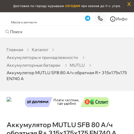
x
Инфо
Масла и запчасти
Аккумулятор MUTLU SFB 80 А/ч обратная R+
315x175x175 EN740 А
0 ₽
корзину
0 ₽
Главная
Катало
Аккумуляторы и принадлежности
Бесплатная
Завтра, 07.08 (при заказе от 2000₽)
Аккумуляторные батареи
MUTLU
Аккумулятор MUTLU SFB 80 А/ч обратная R+ 315x175x175
Срочная за 2 ч – 399 ₽
Сегодня, 07.08
EN740 А
Самовывоз
Сегодня
Карта
Список
Аккумулятор MUTLU SFB 80 А/ч
обратная R+ 315x175x175 EN740 А