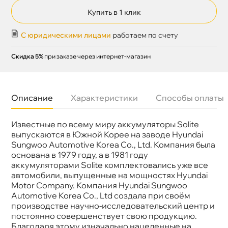
Купить в 1 клик
С юридическими лицами
работаем по счету
Скидка 5%
при заказе через интернет-магазин
Описание
Характеристики
Способы оплаты
Известные по всему миру аккумуляторы Solite
Бренд
Indigo-R
Артикул
75D23L
ыпускаются в Южной Корее на заводе Hyundai
Полярность
Обратная (плюс справа)
Sungwoo Automotive Korea Co., Ltd. Компания была
Размер
232x173x225
основана в 1979 году, а в 1981 году
аккумулятора
аккумуляторами Solite комплектовались уже все
Емкость А/ч
65
автомобили, выпущенные на мощностях Hyundai
Ток холодной
550A
прокрутки
Motor Company. Компания Hyundai Sungwoo
Гарантия
3 года
Automotive Korea Co., Ltd создала при своём
производстве научно-исследовательский центр и
постоянно совершенствует свою продукцию.
Благодаря этому изначально нацеленные на