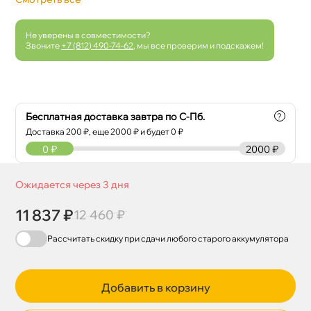
Не уверены в совместимости?
Звоните
+7 (812) 490-74-62
, мы все проверим и подскажем!
Бесплатная доставка завтра по С-Пб.
?
Доставка
200
₽, еще
2000
₽ и будет 0 ₽
0
₽
2000 ₽
Ожидается через 3 дня
11 837 ₽
12 460 ₽
Рассчитать скидку при сдачи
любого
старого аккумулятора
Добавить в корзину