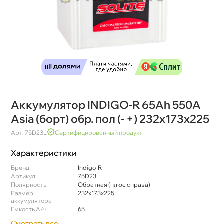
Аккумулятор INDIGO-R 65Ah 550A
Asia (борт) обр. пол (- +) 232x173x225
Арт: 75D23L
Сертифицированный продукт
Характеристики
Бренд
Indigo-R
Артикул
75D23L
Полярность
Обратная (плюс справа)
Размер
232x173x225
аккумулятора
Емкость А/ч
65
Смотреть все