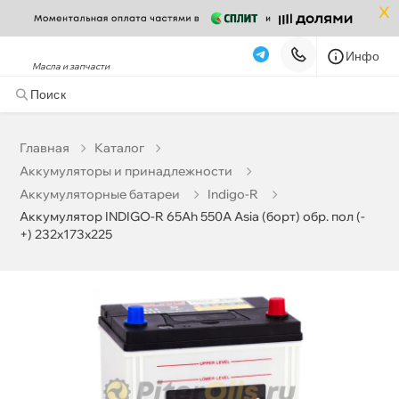
x
Инфо
Масла и запчасти
Аккумулятор INDIGO-R 65Ah 550A Asia (борт) обр. пол
(- +) 232x173x225
11 837 ₽
корзину
12 460 ₽
Главная
Катало
Аккумуляторы и принадлежности
Бесплатная
Завтра, 06.08 (при заказе от 2000₽)
Аккумуляторные батареи
Indigo-R
Аккумулятор INDIGO-R 65Ah 550A Asia (борт) обр. пол (-
Срочная за 2 ч – 399 ₽
Сегодня, 06.08
+) 232x173x225
Самовывоз
Сегодня
Карта
Список