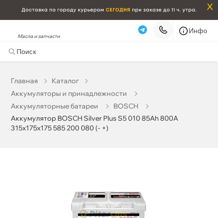
x
Инфо
Масла и запчасти
Аккумулятор BOSCH Silver Plus S5 010 85Ah 800A
315х175х175 585 200 080 (- +)
29 835 ₽
корзину
31 405 ₽
Главная
Катало
Аккумуляторы и принадлежности
Бесплатная
Завтра, 07.08 (при заказе от 2000₽)
Аккумуляторные батареи
BOSCH
Аккумулятор BOSCH Silver Plus S5 010 85Ah 800A
Срочная за 2 ч – 399 ₽
Сегодня, 07.08
315х175х175 585 200 080 (- +)
Самовывоз
Сегодня
Карта
Список