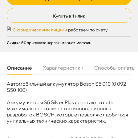
Купить в 1 клик
С юридическими лицами
работаем по счету
Скидка 5%
при заказе через интернет-магазин
Описание
Характеристики
Способы оплаты
Автомобильный аккумулятор Bosch S5 010 (0 092
Бренд
BOSCH
Артикул
0 092 S50 100
S50 100)
Полярность
Обратная (плюс справа)
Размер
315х175х175
Аккумуляторы S5 Silver Plus сочетают в себе
аккумулятора
максимальное количество инновационных
Емкость А/ч
85
разработок BOSCH, которые позволяют добиться
Ток холодной
800A
прокрутки
уникальных технических характеристик.
Тип клемм
Обычные