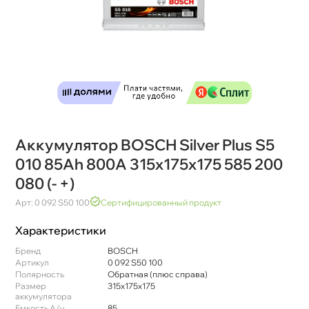
Аккумулятор BOSCH Silver Plus S5
010 85Ah 800A 315х175х175 585 200
080 (- +)
Арт: 0 092 S50 100
Сертифицированный продукт
Характеристики
Бренд
BOSCH
Артикул
0 092 S50 100
Полярность
Обратная (плюс справа)
Размер
315х175х175
аккумулятора
Емкость А/ч
85