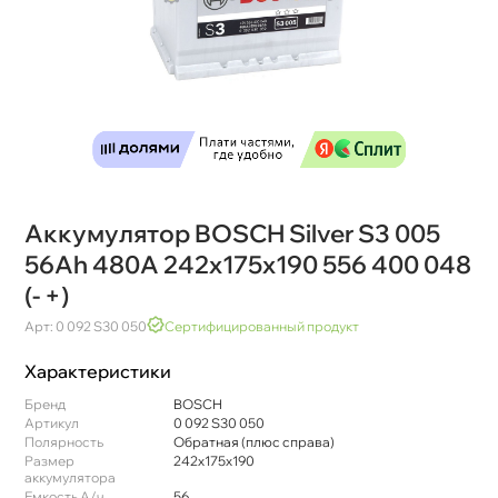
Аккумулятор BOSCH Silver S3 005
56Ah 480A 242x175x190 556 400 048
(- +)
Арт: 0 092 S30 050
Сертифицированный продукт
Характеристики
Бренд
BOSCH
Артикул
0 092 S30 050
Полярность
Обратная (плюс справа)
Размер
242x175x190
аккумулятора
Емкость А/ч
56