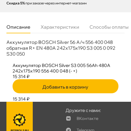
Скидка 5%
при заказе через интернет-магазин
Описание
Характеристики
Способы оплаты
Аккумулятор BOSCH Silver 56 А/ч 556 400 048
Бренд
BOSCH
Артикул
0 092 S30 050
обратная R+ EN 480A 242x175x190 S3 005 0 092
Полярность
Обратная (плюс справа)
S30 050
Размер
242x175x190
аккумулятора
Аккумулятор BOSCH Silver S3 005 56Ah 480A
Емкость А/ч
56
242x175x190 556 400 048 (- +)
Ток холодной
480A
прокрутки
15 314 ₽
Тип клемм
Обычные
Гарантия
2 года
Добавить в корзину
15 314 ₽
Дружите с нами:
Контакте
Telegram