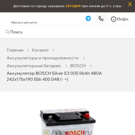
x
Инфо
Масла и запчасти
Аккумулятор BOSCH Silver S3 005 56Ah 480A
242x175x190 556 400 048 (- +)
15 314 ₽
корзину
16 120 ₽
Главная
Катало
Аккумуляторы и принадлежности
Бесплатная
Сегодня, 10.08 (при заказе от 2000₽)
Аккумуляторные батареи
BOSCH
Аккумулятор BOSCH Silver S3 005 56Ah 480A
Срочная за 2 ч – 399 ₽
Сегодня, 10.08
242x175x190 556 400 048 (- +)
Самовывоз
Сегодня
Карта
Список