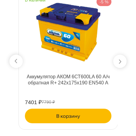
%
-5 %
Аккумулятор АКОМ 6СТ600LA 60 А/ч
9
обратная R+ 242x175x190 EN540 А
7401 ₽
9
7790 ₽
корзину