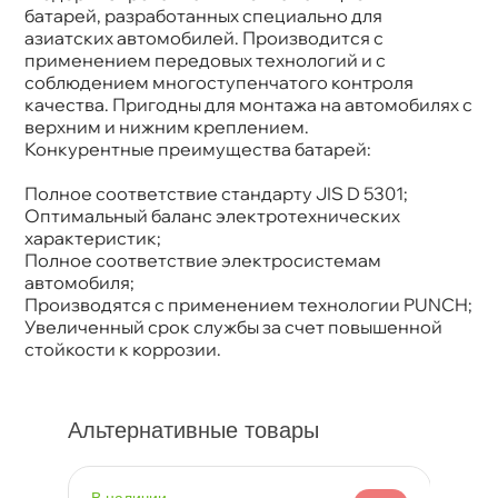
Артикул
4607034730918
атарей, разработанных специально для
Напряжение
12V
азиатских автомобилей. Производится с
Полярность
Обратная (плюс справа)
применением передовых технологий и с
Размер
232x173x225
соблюдением многоступенчатого контроля
аккумулятора
качества. Пригодны для монтажа на автомобилях с
Емкость А/ч
65
Ток холодной
570A
ерхним и нижним креплением.
прокрутки
Конкурентные преимущества батарей:
Полное соответствие стандарту JIS D 5301;
Оптимальный баланс электротехнических
характеристик;
Полное соответствие электросистемам
автомобиля;
Производятся с применением технологии PUNCH;
Увеличенный срок службы за счет повышенной
стойкости к коррозии.
Альтернативные товары
наличии
н