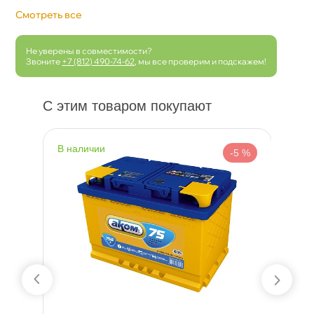
Смотреть все
Не уверены в совместимости?
Звоните
+7 (812) 490-74-62
, мы все проверим и подскажем!
С этим товаром покупают
наличии
н
 %
-5 %