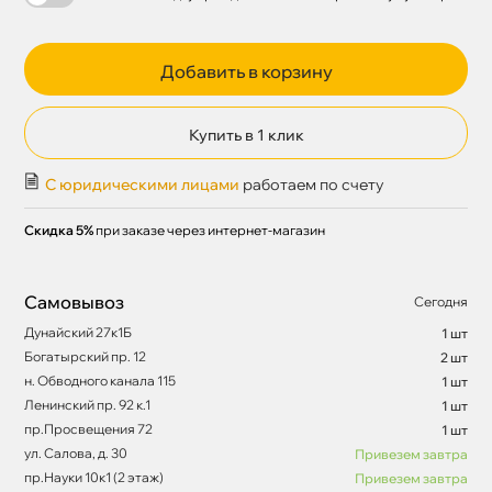
Добавить в корзину
Купить в 1 клик
С юридическими лицами
работаем по счету
Скидка 5%
при заказе через интернет-магазин
Самовывоз
Сегодня
Дунайский 27к1Б
1 шт
Богатырский пр. 12
2 шт
н. Обводного канала 115
1 шт
Ленинский пр. 92 к.1
1 шт
пр.Просвещения 72
1 шт
ул. Салова, д. 30
Привезем завтра
пр.Науки 10к1 (2 этаж)
Привезем завтра