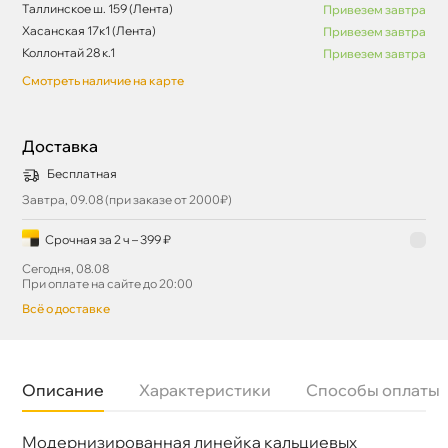
Таллинское ш. 159 (Лента)
Привезем завтра
Хасанская 17к1 (Лента)
Привезем завтра
Коллонтай 28 к.1
Привезем завтра
Смотреть наличие на карте
Доставка
Бесплатная
Завтра, 09.08 (при заказе от 2000₽)
Срочная за 2 ч – 399 ₽
Сегодня, 08.08
При оплате на сайте до 20:00
сё о доставке
Описание
Характеристики
Способы оплаты
Модернизированная линейка кальциевых
Бренд
Akom