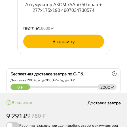
.+
Аккумулятор АКОМ 75Ah/750 прав.+
277x175x190 4607034730574
9529 ₽
75
10030 ₽
корзину
Бесплатная доставка завтра по С-Пб.
?
Доставка
200
₽, еще
2000
₽ и будет 0 ₽
0
₽
2000 ₽
наличии
Доставка
завтра
9 291 ₽
9 780 ₽
Рассчитать скидку при сдачи
любого
старого аккумулятора