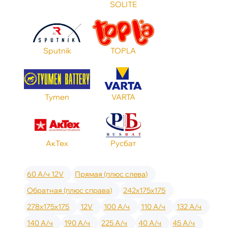
SOLITE
Sputnik
TOPLA
Tymen
VARTA
АкТех
Русбат
60 А/ч 12V
Прямая (плюс слева)
Обратная (плюс справа)
242x175x175
278x175x175
12V
100 А/ч
110 А/ч
132 А/ч
140 А/ч
190 А/ч
225 А/ч
40 А/ч
45 А/ч