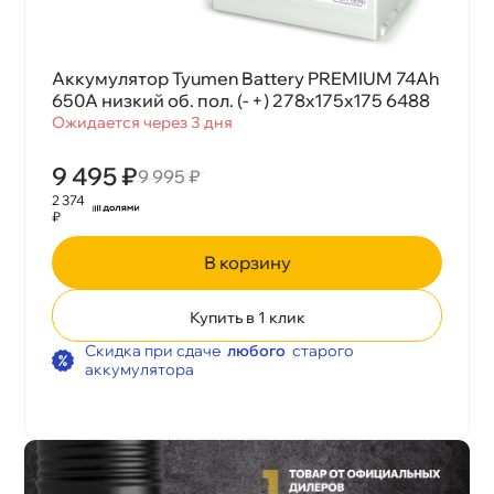
Аккумулятор Tyumen Battery PREMIUM 74Ah
650А низкий об. пол. (- +) 278x175x175 6488
Ожидается через 3 дня
9 495 ₽
9 995 ₽
2 374
₽
корзину
Купить в 1 клик
Скидка при сдаче
любого
старого
аккумулятора