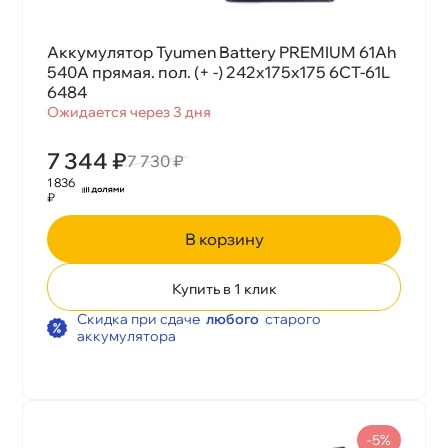
Аккумулятор Tyumen Battery PREMIUM 61Ah
540A прямая. пол. (+ -) 242х175х175 6СТ-61L
6484
Ожидается через 3 дня
7 344 ₽
7 730 ₽
1 836
₽
корзину
Купить в 1 клик
Скидка при сдаче
любого
старого
аккумулятора
-5%