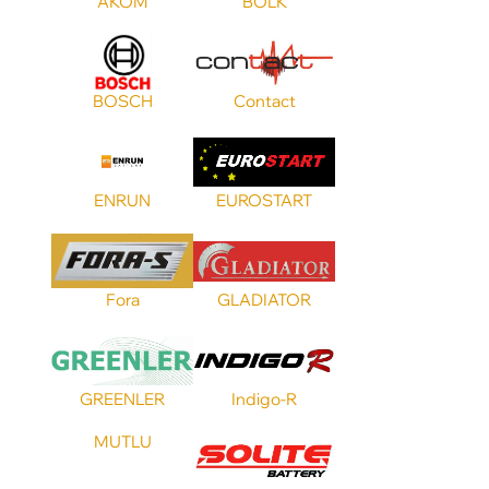
AKOM
BOLK
Емкость А/ч
Ток холодной прокрутки
BOSCH
Contact
Тип клемм
ENRUN
EUROSTART
Fora
GLADIATOR
GREENLER
Indigo-R
MUTLU