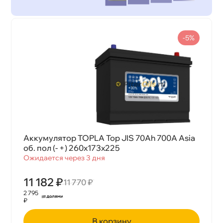
-5%
Аккумулятор TOPLA Top JIS 70Ah 700A Asia
об. пол (- +) 260x173x225
Ожидается через 3 дня
11 182 ₽
11 770 ₽
2 795
₽
корзину