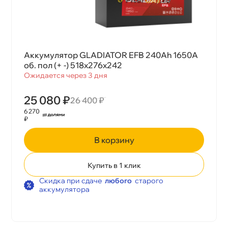
Аккумулятор GLADIATOR EFB 240Ah 1650А
об. пол (+ -) 518x276x242
Ожидается через 3 дня
25 080 ₽
26 400 ₽
6 270
₽
корзину
Купить в 1 клик
Скидка при сдаче
любого
старого
аккумулятора