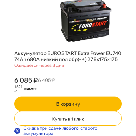
Аккумулятор EUROSTART Extra Power EU740
74Ah 680A низкий пол обр(- +) 278х175х175
Ожидается через 3 дня
6 085 ₽
6 405 ₽
1 521
₽
корзину
Купить в 1 клик
Скидка при сдаче
любого
старого
аккумулятора