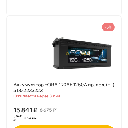
-5%
Аккумулятор FORA 190Ah 1250А пр. пол. (+ -)
513x223x223
Ожидается через 3 дня
15 841 ₽
16 675 ₽
3 960
₽