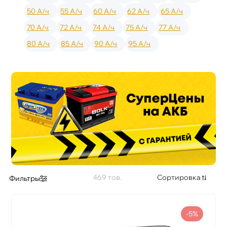
50 А/ч
55 А/ч
60 А/ч
62 А/ч
65 А/ч
70 А/ч
72 А/ч
74 А/ч
75 А/ч
77 А/ч
80 А/ч
85 А/ч
90 А/ч
95 А/ч
469
Сортировка
Фильтры
-5%