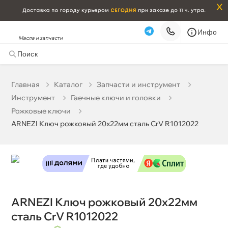
x
Инфо
Масла и запчасти
ARNEZI Ключ рожковый 20х22мм сталь CrV R1012022
0 ₽
корзину
0 ₽
Главная
Катало
Запчасти и инструмент
Инструмент
Гаечные ключи и головки
Бесплатная
Завтра, 08.08 (при заказе от 2000₽)
Рожковые ключи
ARNEZI Ключ рожковый 20х22мм сталь CrV R1012022
Срочная за 2 ч – 399 ₽
Сегодня, 08.08
Самовывоз
Сегодня
Карта
Список
ARNEZI Ключ рожковый 20х22мм
сталь CrV R1012022