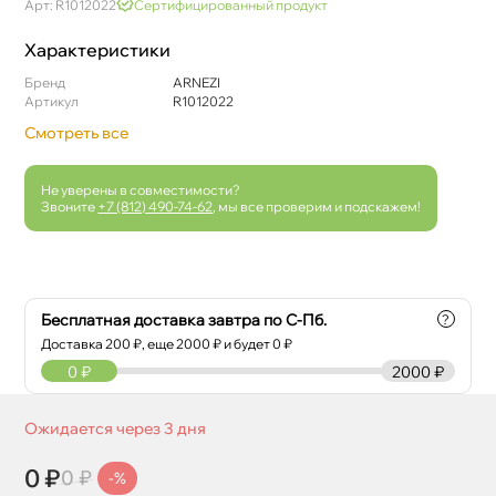
Арт: R1012022
Сертифицированный продукт
Характеристики
Бренд
ARNEZI
Артикул
R1012022
Смотреть все
Не уверены в совместимости?
Звоните
+7 (812) 490-74-62
, мы все проверим и подскажем!
Бесплатная доставка завтра по С-Пб.
?
Доставка
200
₽, еще
2000
₽ и будет 0 ₽
0
₽
2000 ₽
Ожидается через 3 дня
0 ₽
0 ₽
-%