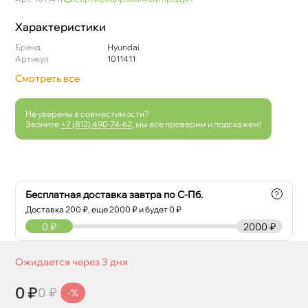
Характеристики
Бренд
Hyundai
Артикул
1011411
Смотреть все
Не уверены в совместимости?
Звоните
+7 (812) 490-74-62
, мы все проверим и подскажем!
Бесплатная доставка завтра по С-Пб.
?
Доставка
200
₽, еще
2000
₽ и будет 0 ₽
0
₽
2000 ₽
Ожидается через 3 дня
0 ₽
0 ₽
-%