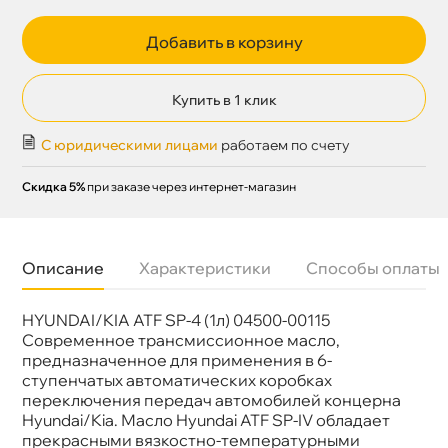
Добавить в корзину
Купить в 1 клик
С юридическими лицами
работаем по счету
Скидка 5%
при заказе через интернет-магазин
Описание
Характеристики
Способы оплаты
HYUNDAI/KIA ATF SP-4 (1л) 04500-00115
Бренд
Hyundai
Артикул
1011411
Современное трансмиссионное масло,
предназначенное для применения в 6-
ступенчатых автоматических коробках
переключения передач автомобилей концерна
Hyundai/Kia. Масло Hyundai ATF SP-IV обладает
прекрасными вязкостно-температурными