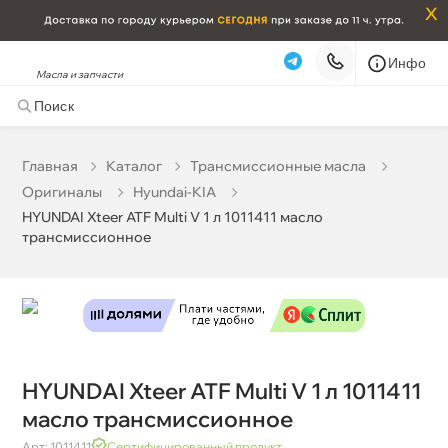
x
Инфо
Масла и запчасти
HYUNDAI Xteer ATF Multi V 1 л 1011411 масло
трансмиссионное
0 ₽
корзину
0 ₽
Главная
Катало
Трансмиссионные масла
Оригиналы
Hyundai-KIA
Бесплатная
Завтра, 09.08 (при заказе от 2000₽)
HYUNDAI Xteer ATF Multi V 1 л 1011411 масло
трансмиссионное
Срочная за 2 ч – 399 ₽
Сегодня, 09.08
Самовывоз
Сегодня
Карта
Список
HYUNDAI Xteer ATF Multi V 1 л 1011411
масло трансмиссионное
Арт: 1011411
Сертифицированный продукт