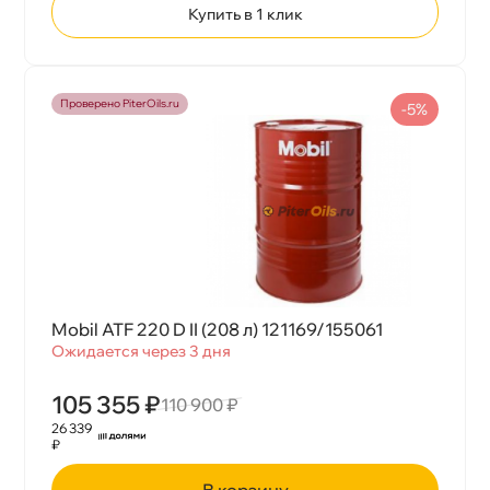
Купить в 1 клик
Проверено PiterOils.ru
-5%
Mobil ATF 220 D II (208 л) 121169/155061
Ожидается через 3 дня
105 355 ₽
110 900 ₽
26 339
₽
корзину