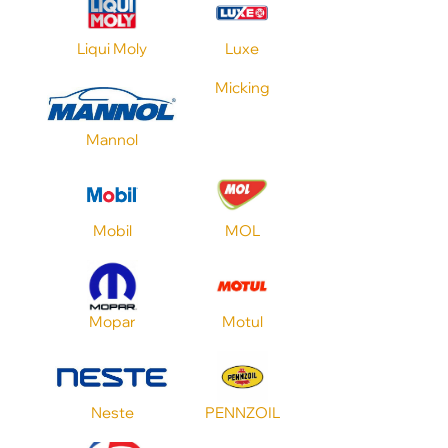
CVT
Liqui Moly
Luxe
Nissan
Micking
Mannol
Объем
Применение
Mobil
MOL
Toyota
Mopar
Motul
Стандарт API
Neste
PENNZOIL
Стандарт ILSAC