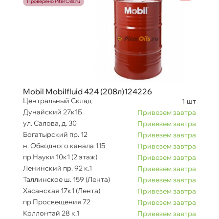
Проверено PiterOils.ru
Mobil Mobilfluid 424 (208л)124226
Центральный Склад
1 шт
Дунайский 27к1Б
Привезем завтра
ул. Салова, д. 30
Привезем завтра
Богатырский пр. 12
Привезем завтра
н. Обводного канала 115
Привезем завтра
пр.Науки 10к1 (2 этаж)
Привезем завтра
Ленинский пр. 92 к.1
Привезем завтра
Таллинское ш. 159 (Лента)
Привезем завтра
Хасанская 17к1 (Лента)
Привезем завтра
пр.Просвещения 72
Привезем завтра
Коллонтай 28 к.1
Привезем завтра