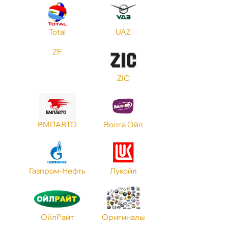
Total
UAZ
ZF
ZIC
МПАВТО
олга Ойл
Газпром-Нефть
Лукойл
ОйлРайт
Оригиналы