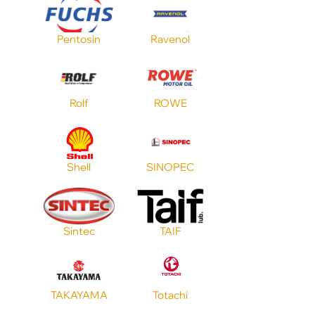
Pentosin
Ravenol
Стандарт ACEA
Стандарт JASO
Rolf
ROWE
Shell
SINOPEC
Sintec
TAIF
TAKAYAMA
Totachi