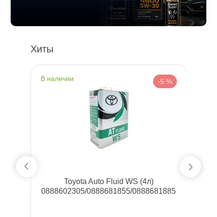
Хиты
наличии
н
%
-5 %
ь
Toyota Auto Fluid WS (4л)
F
0888602305/0888681855/0888681885