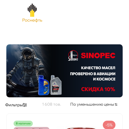
Роснефть
1 608
По уменьшению цены
Фильтры
наличии
-5%