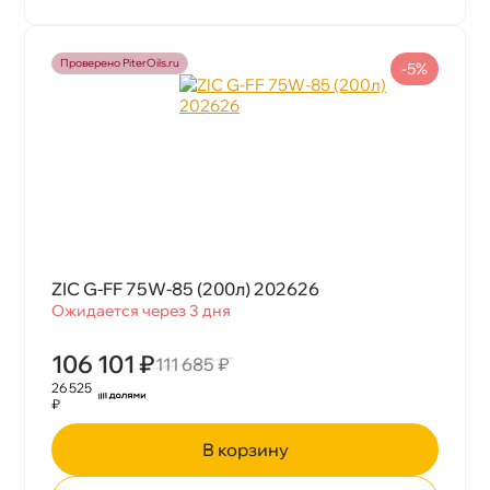
Проверено PiterOils.ru
-5%
ZIC G-FF 75W-85 (200л) 202626
Ожидается через 3 дня
106 101 ₽
111 685 ₽
26 525
₽
корзину