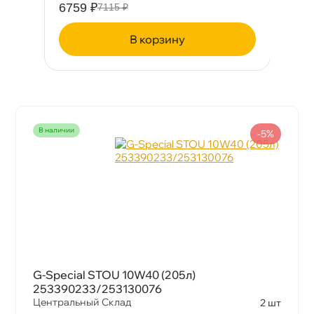
6759 ₽
6
7115 ₽
корзину
наличии
-5%
G-Special STOU 10W40 (205л)
253390233/253130076
Центральный Склад
2 шт