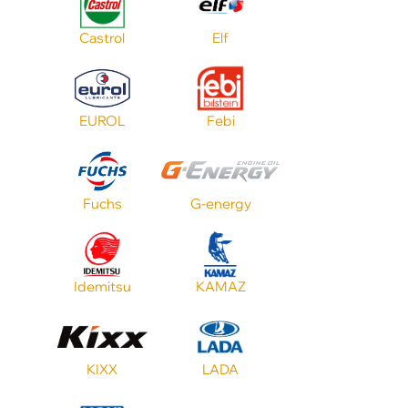
ATF SP
Castrol
Elf
VW
EUROL
Febi
Бренд
Fuchs
G-energy
Цвет
Тип масла
Idemitsu
KAMAZ
ATF Mercon
KIXX
LADA