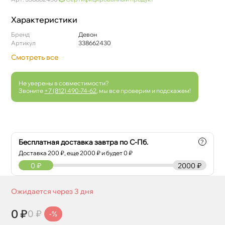
Характеристики
Бренд
Девон
Артикул
338662430
Смотреть все
Не уверены в совместимости?
Звоните
+7 (812) 490-74-62
, мы все проверим и подскажем!
Бесплатная доставка завтра по С-Пб.
?
Доставка
200
₽, еще
2000
₽ и будет 0 ₽
0
₽
2000 ₽
Ожидается через 3 дня
0 ₽
0 ₽
-%