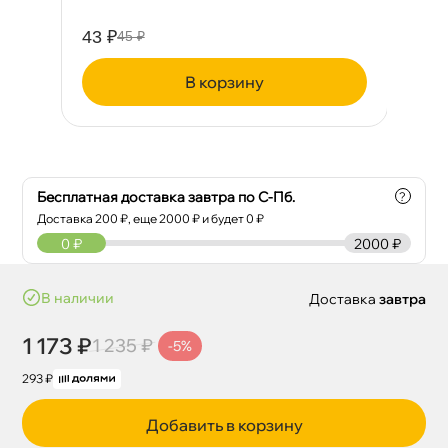
43 ₽
15
45 ₽
корзину
Бесплатная доставка завтра по С-Пб.
?
Доставка
200
₽, еще
2000
₽ и будет 0 ₽
0
₽
2000 ₽
наличии
Доставка
завтра
1 173 ₽
1 235 ₽
-5%
293 ₽
Добавить в корзину