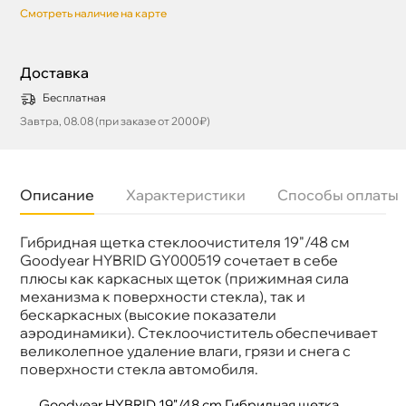
Смотреть наличие на карте
Доставка
Бесплатная
Завтра, 08.08 (при заказе от 2000₽)
Описание
Характеристики
Способы оплаты
Гибридная щетка стеклоочистителя 19"/48 см
Бренд
GOODYEAR
Артикул
GY000519
Goodyear HYBRID GY000519 сочетает в себе
плюсы как каркасных щеток (прижимная сила
механизма к поверхности стекла), так и
ескаркасных (высокие показатели
аэродинамики). Стеклоочиститель обеспечивает
еликолепное удаление влаги, грязи и снега с
поверхности стекла автомобиля.
Goodyear HYBRID 19"/48 cm Гибридная щетка