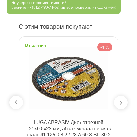
Не уверены в совместимости?
Звоните
+7 (812) 490-74-62
, мы все проверим и подскажем!
С этим товаром покупают
наличии
н
 %
-4 %
л,
LUGA ABRASIV Диск отрезной
125x0.8x22 мм, абраз металл нержа
сталь 41 125 0.8 22.23 A 60 S BF 80 2