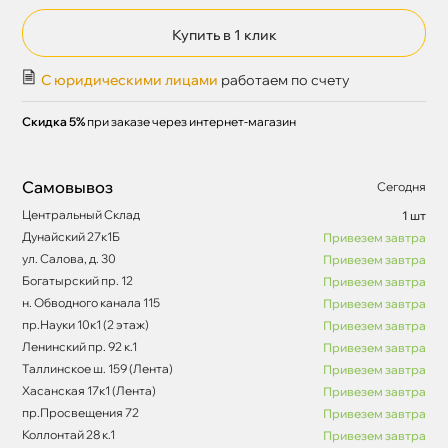
Купить в 1 клик
С юридическими лицами
работаем по счету
Скидка 5%
при заказе через интернет-магазин
Самовывоз
Сегодня
Центральный Склад
1 шт
Дунайский 27к1Б
Привезем завтра
ул. Салова, д. 30
Привезем завтра
Богатырский пр. 12
Привезем завтра
н. Обводного канала 115
Привезем завтра
пр.Науки 10к1 (2 этаж)
Привезем завтра
Ленинский пр. 92 к.1
Привезем завтра
Таллинское ш. 159 (Лента)
Привезем завтра
Хасанская 17к1 (Лента)
Привезем завтра
пр.Просвещения 72
Привезем завтра
Коллонтай 28 к.1
Привезем завтра