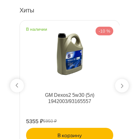
Хиты
наличии
н
%
-10 %
GM Dexos2 5w30 (5л)
1942003/93165557
M
5355 ₽
5
5950 ₽
корзину