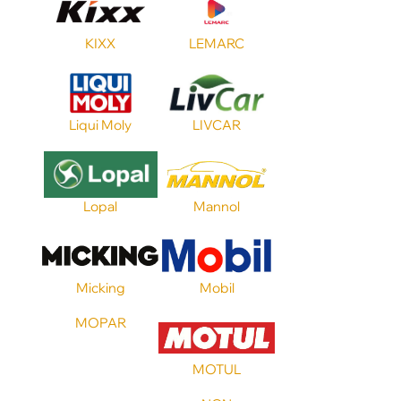
Допуск FORD
KIXX
LEMARC
Допуск GM
Liqui Moly
LIVCAR
Допуск VW
Стандарт API
Lopal
Mannol
Стандарт ILSAC
Micking
Mobil
MOPAR
Стандарт ACEA
MOTUL
Стандарт JASO