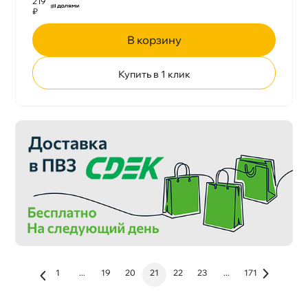
219
₽
корзину
Купить в 1 клик
1
...
19
20
21
22
23
...
171