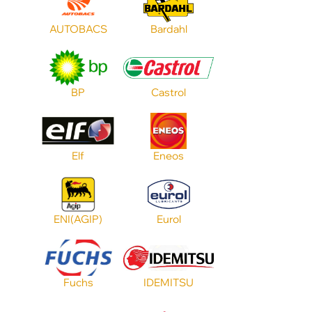
Цвет
AUTOBACS
Bardahl
Тип масла
BP
Castrol
Допуск MB
Elf
Eneos
Допуск BMW
Объем
ENI(AGIP)
Eurol
Применение
Fuchs
IDEMITSU