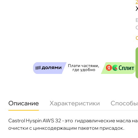
Castrol Hyspin AWS 68 208л
Описание
Характеристики
Способы
Castrol Hyspin AWS 32 - это гидравлические масла 
Бренд
Castrol
очистки с цинксодержащим пакетом присадок.
Объем
208л
Бесплатная
Завтр