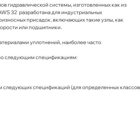
лов гидравлической системы, изготовленных как из
ня
n AWS 32 разработана для индустриальных
износных присадок, включающих такие узлы, как
корости или подшипники.
т
атериалами уплотнений, наиболее часто
но следующим спецификациям:
м следующих спецификаций (для определенных классо