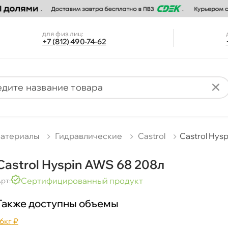
для физ.лиц:
+7 (812) 490-74-62
материалы
Гидравлические
Castrol
Castrol Hys
Castrol Hyspin AWS 68 208л
Сертифицированный продукт
рт:
Также доступны объемы
16к
₽