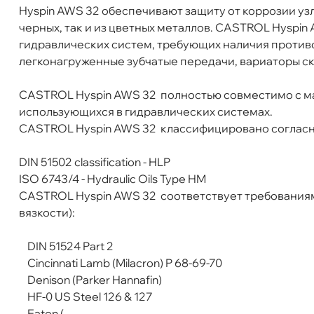
Hyspin AWS 32 обеспечивают защиту от коррозии уз
Самовывоз
Сегод
черных, так и из цветных металлов. CASTROL Hyspi
идравлических систем, требующих наличия противо
легконагруженные зубчатые передачи, вариаторы с
ул. Салова, д. 30
0 ш
Пн-Пт
09.30 - 19.00
Сб-Вс
10.00 - 19.00
CASTROL Hyspin AWS 32 полностью совместимо с м
Сегодня, бесплатно
использующихся в гидравлических системах.
CASTROL Hyspin AWS 32 классифицировано соглас
DIN 51502 classification - HLP
ISO 6743/4 - Hydraulic Oils Type HM
CASTROL Hyspin AWS 32 соответствует требования
язкости):
DIN 51524 Part 2
Cincinnati Lamb (Milacron) P 68-69-70
Denison (Parker Hannafin)
HF-0 US Steel 126 & 127
Eaton (