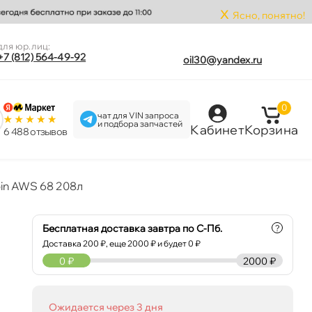
x
Ясно, понятно!
для юр.лиц:
+7 (812) 564-49-92
oil30@yandex.ru
0
чат для VIN запроса
и подбора запчастей
Кабинет
Корзина
6 488 отзыво
pin AWS 68 208л
Бесплатная доставка завтра по С-Пб.
?
Доставка
200
₽, еще
2000
₽ и будет 0 ₽
0
₽
2000 ₽
Ожидается через 3 дня