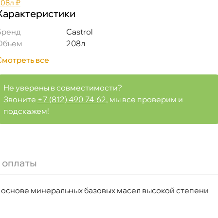
208л
₽
Характеристики
Бренд
Castrol
Объем
208л
Смотреть все
Не уверены в совместимости?
Звоните
+7 (812) 490-74-62
, мы все проверим и
подскажем!
 оплаты
на основе минеральных базовых масел высокой степени
Срочная за 2 ч – 399 ₽
а, 06.08 (при заказе от 2000₽)