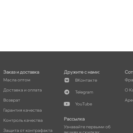
Заказ и доставка
Дружите с нами:
Сот
Масла оптом
Фра
Контакте
Доставка и оплата
О К
Telegram
озврат
Аре
YouTube
Гарантия качества
Рассылка
Контроль качества
Узнавайте первыми о
Защита от контрафакта
акциях и скидках: