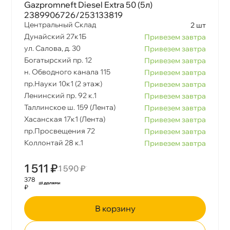
Gazpromneft Diesel Extra 50 (5л)
2389906726/253133819
Центральный Склад
2 шт
Дунайский 27к1Б
Привезем завтра
ул. Салова, д. 30
Привезем завтра
Богатырский пр. 12
Привезем завтра
н. Обводного канала 115
Привезем завтра
пр.Науки 10к1 (2 этаж)
Привезем завтра
Ленинский пр. 92 к.1
Привезем завтра
Таллинское ш. 159 (Лента)
Привезем завтра
Хасанская 17к1 (Лента)
Привезем завтра
пр.Просвещения 72
Привезем завтра
Коллонтай 28 к.1
Привезем завтра
1 511 ₽
1 590 ₽
378
₽
корзину