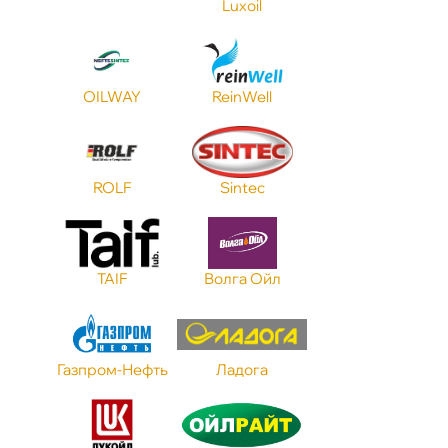
Luxoil
Объем
Применение
OILWAY
ReinWell
Стандарт API
ROLF
Sintec
Стандарт ACEA
TAIF
олга Ойл
Стандарт JASO
Газпром-Нефть
Ладога