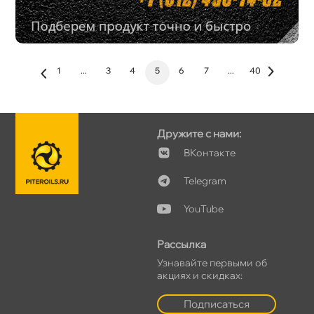
1
...
3
4
5
6
7
...
40
Дружите с нами:
Контакте
Telegram
YouTube
Рассылка
Узнавайте первыми о
акциях и скидках:
Подписаться