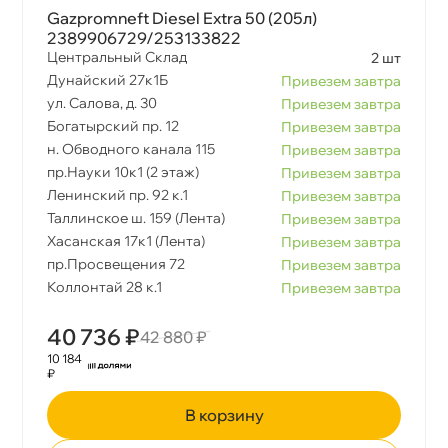
Gazpromneft Diesel Extra 50 (205л)
2389906729/253133822
Центральный Склад
2 шт
Дунайский 27к1Б
Привезем завтра
ул. Салова, д. 30
Привезем завтра
Богатырский пр. 12
Привезем завтра
н. Обводного канала 115
Привезем завтра
пр.Науки 10к1 (2 этаж)
Привезем завтра
Ленинский пр. 92 к.1
Привезем завтра
Таллинское ш. 159 (Лента)
Привезем завтра
Хасанская 17к1 (Лента)
Привезем завтра
пр.Просвещения 72
Привезем завтра
Коллонтай 28 к.1
Привезем завтра
40 736 ₽
42 880 ₽
10 184
₽
корзину