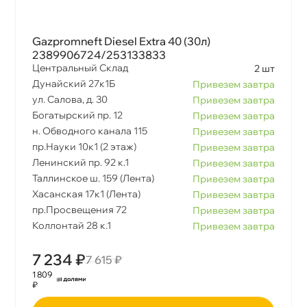
Gazpromneft Diesel Extra 40 (30л)
2389906724/253133833
Центральный Склад
2 шт
Дунайский 27к1Б
Привезем завтра
ул. Салова, д. 30
Привезем завтра
Богатырский пр. 12
Привезем завтра
н. Обводного канала 115
Привезем завтра
пр.Науки 10к1 (2 этаж)
Привезем завтра
Ленинский пр. 92 к.1
Привезем завтра
Таллинское ш. 159 (Лента)
Привезем завтра
Хасанская 17к1 (Лента)
Привезем завтра
пр.Просвещения 72
Привезем завтра
Коллонтай 28 к.1
Привезем завтра
7 234 ₽
7 615 ₽
1 809
₽