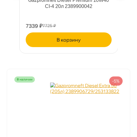
G
Gazpromneft Diesel Premium 10W40
Г
CI-4 20л 2389900042
7339 ₽
1
7725 ₽
корзину
наличии
-5%