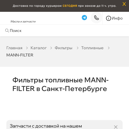
x
Инфо
Масла и запчасти
MANN-FILTER
Наличие в магазинах
корзину
Главная
Катало
Фильтры
Топливные
Бренд
MANN-FILTER
Бесплатная
Завтра, 06.08 (при заказе от 2000₽)
Срочная за 2 ч – 399 ₽
Сегодня, 06.08
Фильтры топливные MANN-
Самовывоз
Сегодня
FILTER в Санкт-Петербурге
Карта
Список
Запчасти с доставкой на нашем