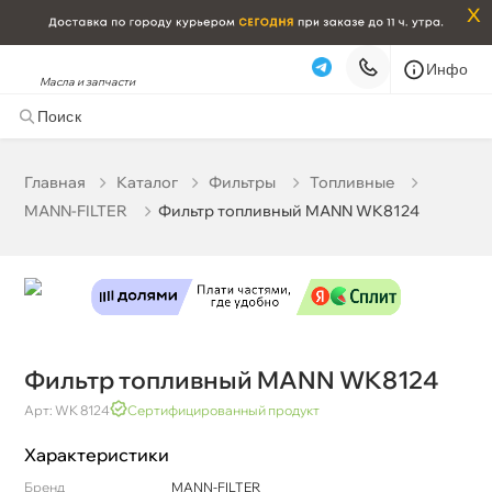
x
Инфо
Масла и запчасти
Фильтр топливный MANN WK8124
4 422 ₽
корзину
4 655 ₽
Главная
Катало
Фильтры
Топливные
MANN-FILTER
Фильтр топливный MANN WK8124
Бесплатная
Сегодня, 10.08 (при заказе от 2000₽)
Срочная за 2 ч – 399 ₽
Сегодня, 10.08
Самовывоз
Сегодня
Карта
Список
Фильтр топливный MANN WK8124
Арт: WK 8124
Сертифицированный продукт
Характеристики
Бренд
MANN-FILTER