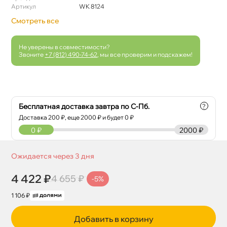
Артикул
WK 8124
Смотреть все
Не уверены в совместимости?
Звоните
+7 (812) 490-74-62
, мы все проверим и подскажем!
Бесплатная доставка завтра по С-Пб.
?
Доставка
200
₽, еще
2000
₽ и будет 0 ₽
0
₽
2000 ₽
Ожидается через 3 дня
4 422 ₽
4 655 ₽
-5%
1 106 ₽
Добавить в корзину