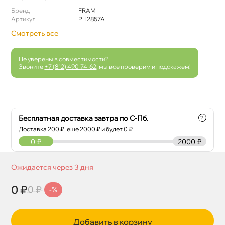
Бренд
FRAM
Артикул
PH2857A
Смотреть все
Не уверены в совместимости?
Звоните
+7 (812) 490-74-62
, мы все проверим и подскажем!
Бесплатная доставка завтра по С-Пб.
?
Доставка
200
₽, еще
2000
₽ и будет 0 ₽
0
₽
2000 ₽
Ожидается через 3 дня
0 ₽
0 ₽
-%
Добавить в корзину