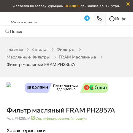
x
Инфо
Масла и запчасти
Фильтр масляный FRAM PH2857A
0 ₽
корзину
0 ₽
Главная
Катало
Фильтры
Маслянные Фильтры
FRAM Маслянные
Бесплатная
Завтра, 08.08 (при заказе от 2000₽)
Фильтр масляный FRAM PH2857A
Срочная за 2 ч – 399 ₽
Сегодня, 08.08
Самовывоз
Сегодня
Карта
Список
Фильтр масляный FRAM PH2857A
Арт: PH2857A
Сертифицированный продукт
Характеристики