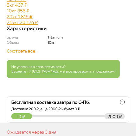
5к
437 ₽
10к
855 ₽
20к
1 815 ₽
215к
20 126 ₽
Характеристики
Бренд
Titanium
Объем
10к
Смотреть все
Не уверены в совместимости?
Звоните
+7 (812) 490-74-62
, мы все проверим и подскажем!
Бесплатная доставка завтра по С-Пб.
?
Доставка
200
₽, еще
2000
₽ и будет 0 ₽
0
₽
2000 ₽
Ожидается через 3 дня