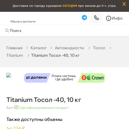
x
Инфо
Масла и запчасти
Titanium Тосол -40, 10 к
855 ₽
корзину
900 ₽
Главная
Катало
Автожидкости
Тосол
Titanium
Titanium Тосол -40, 10 к
Бесплатная
Завтра, 08.08 (при заказе от 2000₽)
Срочная за 2 ч – 399 ₽
Сегодня, 08.08
Самовывоз
Сегодня
Карта
Список
Titanium Тосол -40, 10 к
Арт:
Сертифицированный продукт
Также доступны объемы
1к
124 ₽