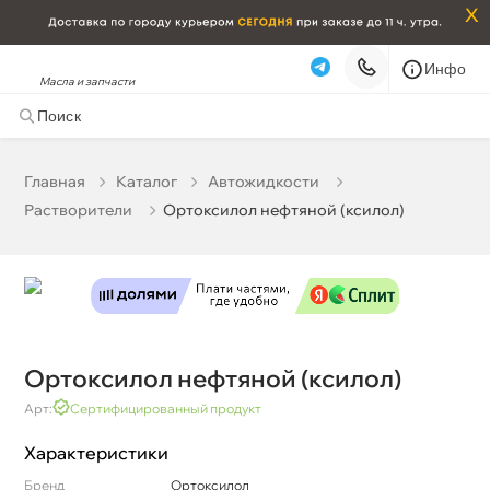
x
Инфо
Масла и запчасти
Ортоксилол нефтяной (ксилол)
0 ₽
корзину
0 ₽
Главная
Катало
Автожидкости
Растворители
Ортоксилол нефтяной (ксилол)
Бесплатная
Сегодня, 09.08 (при заказе от 2000₽)
Срочная за 2 ч – 399 ₽
Сегодня, 09.08
Самовывоз
Сегодня
Карта
Список
Ортоксилол нефтяной (ксилол)
Арт:
Сертифицированный продукт
Характеристики
Бренд
Ортоксилол