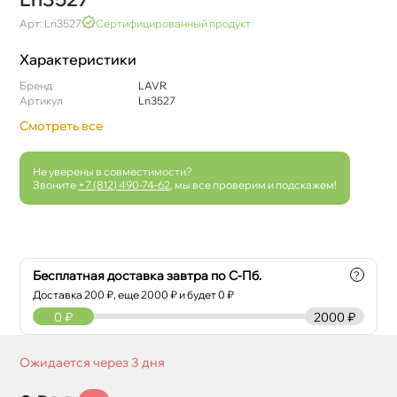
Арт: Ln3527
Сертифицированный продукт
Характеристики
Бренд
LAVR
Артикул
Ln3527
Смотреть все
Не уверены в совместимости?
Звоните
+7 (812) 490-74-62
, мы все проверим и подскажем!
Бесплатная доставка завтра по С-Пб.
?
Доставка
200
₽, еще
2000
₽ и будет 0 ₽
0
₽
2000 ₽
Ожидается через 3 дня