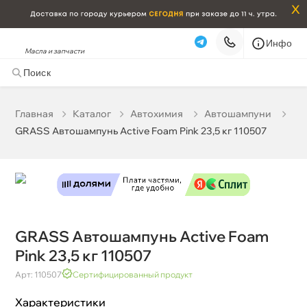
x
Инфо
Масла и запчасти
GRASS Автошампунь Active Foam Pink 23,5 кг 110507
0 ₽
корзину
0 ₽
Главная
Катало
Автохимия
Автошампуни
GRASS Автошампунь Active Foam Pink 23,5 кг 110507
Бесплатная
Сегодня, 07.08 (при заказе от 2000₽)
Срочная за 2 ч – 399 ₽
Сегодня, 07.08
Самовывоз
Сегодня
Карта
Список
GRASS Автошампунь Active Foam
Pink 23,5 кг 110507
Арт: 110507
Сертифицированный продукт
Характеристики