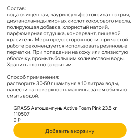
Состав:
ода очищенная, лаурилсульфоэтоксилат натрия,
диэтаноламиды жирных кислот кокосового масла,
полирующая добавка, хлористый натрий,
парфюмерная отдушка, консервант, пищевой
краситель. Меры предосторожности: при частой
работе рекомендуется использовать резиновые
перчатки. При попадании на кожу или слизистую
оболочку, промыть большим количеством воды.
Хранить плотно закрытым.
Способ применения:
растворить 30-50 г шампуня в 10 литрах воды,
нанести на поверхность машины, затем обильно
смыть водой.
GRASS Автошампунь Active Foam Pink 23,5 к
110507
0 ₽
Добавить в корзину