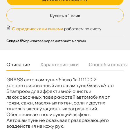
Купить в 1 клик
С юридическими лицами
работаем по счету
Скидка 5%
при заказе через интернет-магазин
Описание
Характеристики
Способы оплаты
GRASS автошампунь яблоко 1л 111100-2
Бренд
GRASS
Артикул
110507
концентрированный автошампунь Grass «Auto
Shampoo» для эффективной очистки
лакокрасочных поверхностей автомобиля от
рязи, сажи, масляных пятен, соли и других
тяжелых эксплутационных загрязнений.
Обеспечивает полирующий эффект.
Автошампунь не оказывает раздражающего
оздействия на кожу рук.