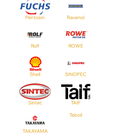
Pentosin
Ravenol
Стандарт ACEA
Стандарт JASO
Rolf
ROWE
Shell
SINOPEC
Sintec
TAIF
Teboil
TAKAYAMA