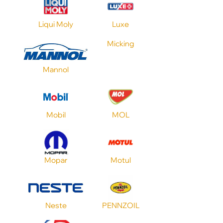
CVT
Liqui Moly
Luxe
Nissan
Micking
Mannol
Объем
Применение
Mobil
MOL
Toyota
Mopar
Motul
Стандарт API
Neste
PENNZOIL
Стандарт ILSAC