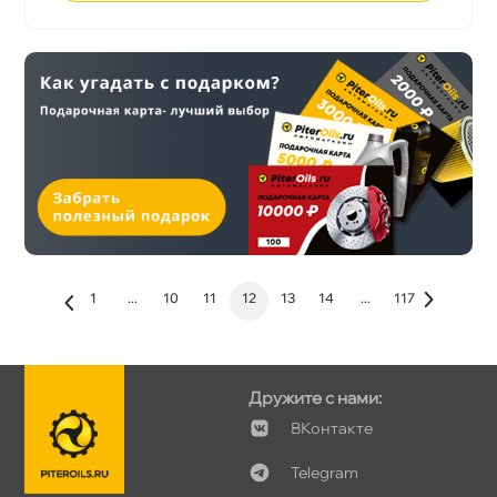
1
...
10
11
12
13
14
...
117
Дружите с нами:
Контакте
Telegram