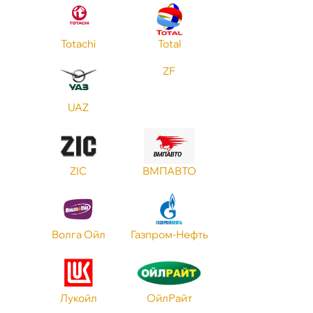
Totachi
Total
ZF
UAZ
ZIC
МПАВТО
олга Ойл
Газпром-Нефть
Лукойл
ОйлРайт