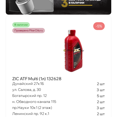
наличии
-5%
Проверено PiterOils.ru
ZIC ATF Multi (1л) 132628
Дунайский 27к1Б
2 шт
ул. Салова, д. 30
3 шт
Богатырский пр. 12
5 шт
н. Обводного канала 115
2 шт
пр.Науки 10к1 (2 этаж)
3 шт
Ленинский пр. 92 к.1
2 шт