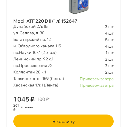
Mobil ATF 220 D II (1 л) 152647
Дунайский 27к1Б
3 шт
ул. Салова, д. 30
4 шт
Богатырский пр. 12
5 шт
н. Обводного канала 115
4 шт
пр.Науки 10к1 (2 этаж)
1 шт
Ленинский пр. 92 к.1
3 шт
пр.Просвещения 72
3 шт
Коллонтай 28 к.1
2 шт
Таллинское ш. 159 (Лента)
Привезем завтра
Хасанская 17к1 (Лента)
Привезем завтра
1 045 ₽
1 100 ₽
261
₽
корзину