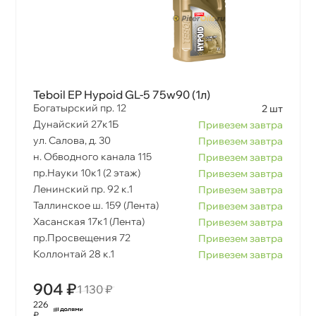
Teboil EP Hypoid GL-5 75w90 (1л)
Богатырский пр. 12
2 шт
Дунайский 27к1Б
Привезем завтра
ул. Салова, д. 30
Привезем завтра
н. Обводного канала 115
Привезем завтра
пр.Науки 10к1 (2 этаж)
Привезем завтра
Ленинский пр. 92 к.1
Привезем завтра
Таллинское ш. 159 (Лента)
Привезем завтра
Хасанская 17к1 (Лента)
Привезем завтра
пр.Просвещения 72
Привезем завтра
Коллонтай 28 к.1
Привезем завтра
904 ₽
1 130 ₽
226
₽