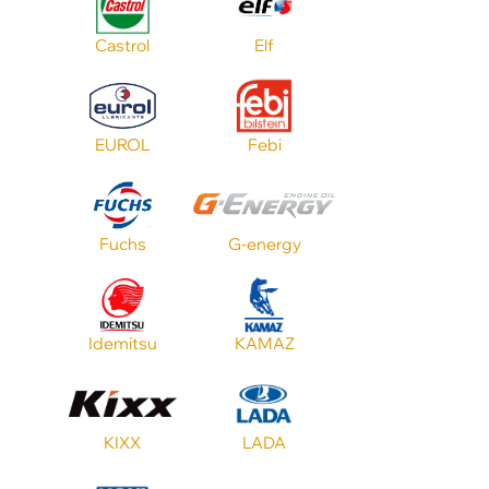
ATF SP
Castrol
Elf
VW
EUROL
Febi
Бренд
Fuchs
G-energy
Цвет
Тип масла
Idemitsu
KAMAZ
ATF Mercon
KIXX
LADA