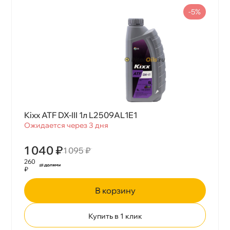
-5%
Kixx ATF DX-III 1л L2509AL1E1
Ожидается через 3 дня
1 040 ₽
1 095 ₽
260
₽
корзину
Купить в 1 клик