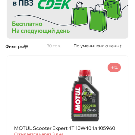
Тип масла
Объем
30
По уменьшению цены
Фильтры
Применение
-5%
Стандарт API
Стандарт JASO
MOTUL Scooter Expert 4T 10W40 1л 105960
Ожидается через 3 дня