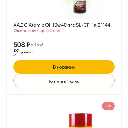
ХАДО Atomic Oil 10w40 п/с SL/CF (1л)21144
Ожидается через 3 дня
508 ₽
535 ₽
127
₽
корзину
Купить в 1 клик
-5%