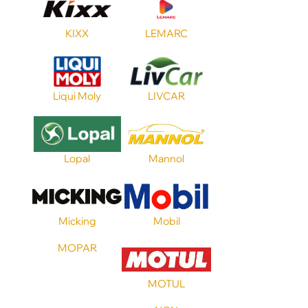
Допуск FORD
KIXX
LEMARC
Допуск GM
Liqui Moly
LIVCAR
Допуск VW
Стандарт API
Lopal
Mannol
Стандарт ILSAC
Micking
Mobil
MOPAR
Стандарт ACEA
MOTUL
Стандарт JASO