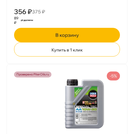
356 ₽
375 ₽
89
₽
корзину
Купить в 1 клик
Проверено PiterOils.ru
-5%