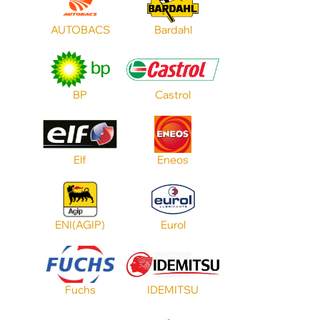
Цвет
AUTOBACS
Bardahl
Тип масла
BP
Castrol
Допуск MB
Elf
Eneos
Допуск BMW
Объем
ENI(AGIP)
Eurol
Применение
Fuchs
IDEMITSU