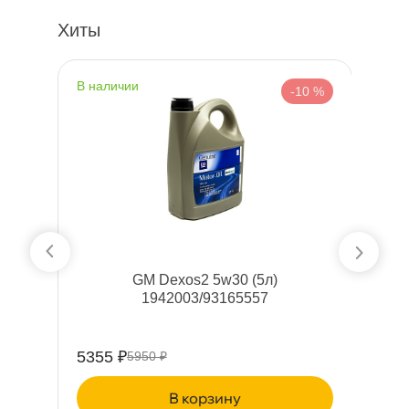
Хиты
наличии
н
%
-10 %
GM Dexos2 5w30 (5л)
1942003/93165557
M
5355 ₽
5
5950 ₽
корзину