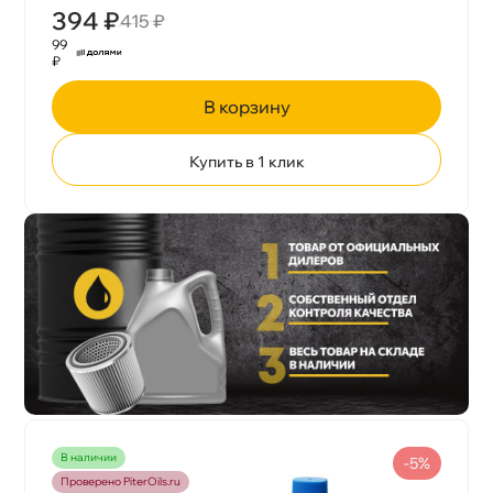
394 ₽
415 ₽
99
₽
корзину
Купить в 1 клик
наличии
-5%
Проверено PiterOils.ru