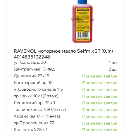
RAVENOL моторное масло Selfmix 2T (0,1л)
4014835102248
ул. Салова, д. 30
1 шт
Центральный Склад
2 шт
Дунайский 27к1Б
Привезем завтра
Богатырский пр. 12
Привезем завтра
н. Обводного канала 115
Привезем завтра
пр.Науки 10к1 (2 этаж)
Привезем завтра
Ленинский пр. 92 к.1
Привезем завтра
Таллинское ш. 159 (Лента)
Привезем завтра
Хасанская 17к1 (Лента)
Привезем завтра
пр.Просвещения 72
Привезем завтра
Коллонтай 28 к.1
Привезем завтра