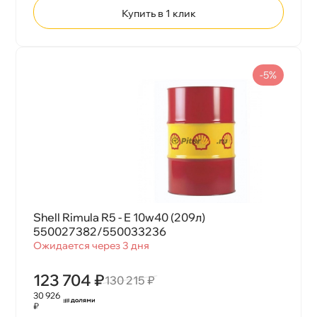
Купить в 1 клик
-5%
Shell Rimula R5 - E 10w40 (209л)
550027382/550033236
Ожидается через 3 дня
123 704 ₽
130 215 ₽
30 926
₽