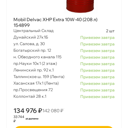
Mobil Delvac XHP Extra 10W-40 (208 л)
154899
Центральный Склад
2 шт
Дунайский 27к1Б
Привезем завтра
ул. Салова, д. 30
Привезем завтра
Богатырский пр. 12
Привезем завтра
н. Обводного канала 115
Привезем завтра
пр.Науки 10к1 (2 этаж)
Привезем завтра
Ленинский пр. 92 к.1
Привезем завтра
Таллинское ш. 159 (Лента)
Привезем завтра
Хасанская 17к1 (Лента)
Привезем завтра
пр.Просвещения 72
Привезем завтра
Коллонтай 28 к.1
Привезем завтра
134 976 ₽
142 080 ₽
33 744
₽