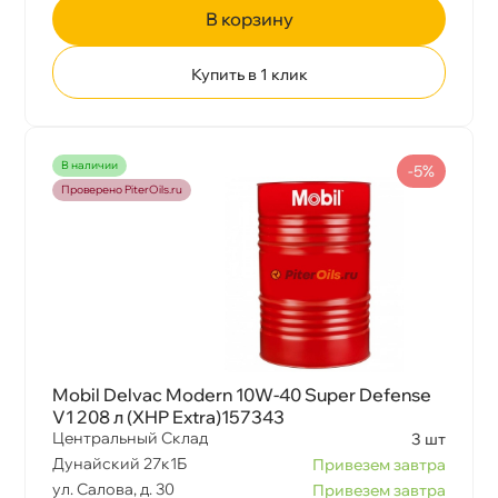
корзину
Купить в 1 клик
наличии
-5%
Проверено PiterOils.ru
Mobil Delvac Modern 10W-40 Super Defense
V1 208 л (XHP Extra)157343
Центральный Склад
3 шт
Дунайский 27к1Б
Привезем завтра
ул. Салова, д. 30
Привезем завтра