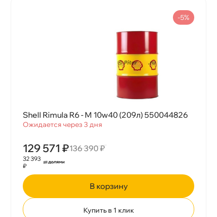
-5%
Shell Rimula R6 - M 10w40 (209л) 550044826
Ожидается через 3 дня
129 571 ₽
136 390 ₽
32 393
₽
корзину
Купить в 1 клик