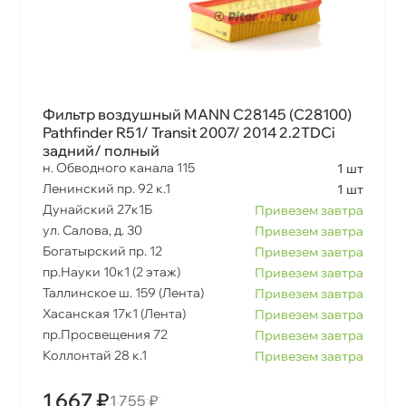
Фильтр воздушный MANN C28145 (C28100)
Pathfinder R51/ Transit 2007/ 2014 2.2TDCi
задний/ полный
н. Обводного канала 115
1 шт
Ленинский пр. 92 к.1
1 шт
Дунайский 27к1Б
Привезем завтра
ул. Салова, д. 30
Привезем завтра
Богатырский пр. 12
Привезем завтра
пр.Науки 10к1 (2 этаж)
Привезем завтра
Таллинское ш. 159 (Лента)
Привезем завтра
Хасанская 17к1 (Лента)
Привезем завтра
пр.Просвещения 72
Привезем завтра
Коллонтай 28 к.1
Привезем завтра
1 667 ₽
1 755 ₽