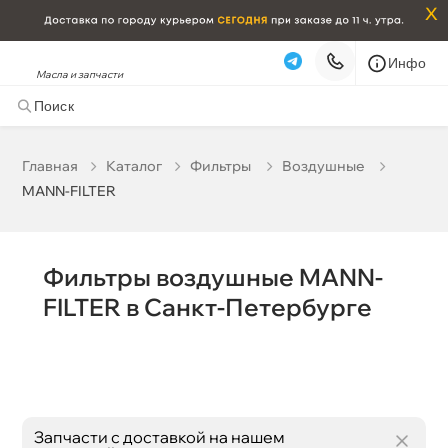
x
Инфо
Масла и запчасти
MANN-FILTER
Наличие в магазинах
корзину
Главная
Катало
Фильтры
оздушные
Бренд
MANN-FILTER
Бесплатная
Сегодня, 09.08 (при заказе от 2000₽)
Срочная за 2 ч – 399 ₽
Сегодня, 09.08
Фильтры воздушные MANN-
Самовывоз
Сегодня
FILTER в Санкт-Петербурге
Карта
Список
Запчасти с доставкой на нашем