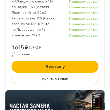
н. Обводного канала 115
Привезем завтра
пр.Науки 10к1 (2 этаж)
Привезем завтра
Ленинский пр. 92 к.1
Привезем завтра
Таллинское ш. 159 (Лента)
Привезем завтра
Хасанская 17к1 (Лента)
Привезем завтра
пр.Просвещения 72
Привезем завтра
Коллонтай 28 к.1
Привезем завтра
1 615 ₽
1 700 ₽
404
₽
корзину
Купить в 1 клик