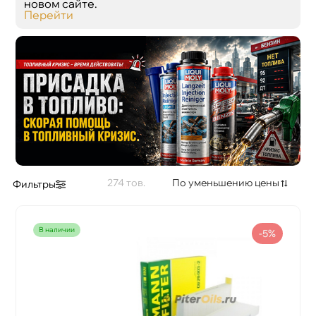
новом сайте.
Перейти
274
По уменьшению цены
Фильтры
наличии
-5%