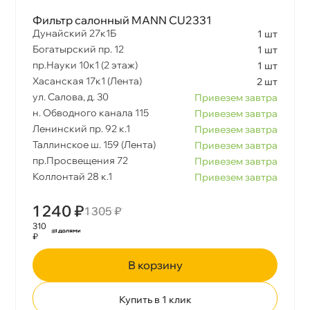
Фильтр салонный MANN CU2331
Дунайский 27к1Б
1 шт
Богатырский пр. 12
1 шт
пр.Науки 10к1 (2 этаж)
1 шт
Хасанская 17к1 (Лента)
2 шт
ул. Салова, д. 30
Привезем завтра
н. Обводного канала 115
Привезем завтра
Ленинский пр. 92 к.1
Привезем завтра
Таллинское ш. 159 (Лента)
Привезем завтра
пр.Просвещения 72
Привезем завтра
Коллонтай 28 к.1
Привезем завтра
1 240 ₽
1 305 ₽
310
₽
корзину
Купить в 1 клик