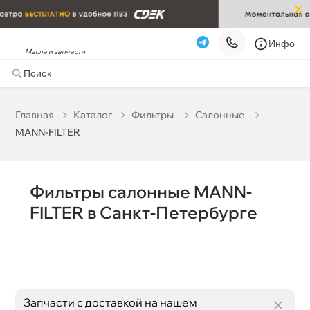
x
Инфо
Масла и запчасти
MANN-FILTER
Наличие в магазинах
корзину
Главная
Катало
Фильтры
Салонные
Бренд
MANN-FILTER
Бесплатная
Сегодня, 06.08 (при заказе от 2000₽)
Срочная за 2 ч – 399 ₽
Сегодня, 06.08
Фильтры салонные MANN-
Самовывоз
Сегодня
FILTER в Санкт-Петербурге
Карта
Список
Запчасти с доставкой на нашем