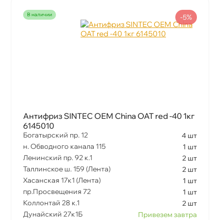
наличии
-5%
Антифриз SINTEC OEM China OAT red -40 1к
6145010
Богатырский пр. 12
4 шт
н. Обводного канала 115
1 шт
Ленинский пр. 92 к.1
2 шт
Таллинское ш. 159 (Лента)
2 шт
Хасанская 17к1 (Лента)
1 шт
пр.Просвещения 72
1 шт
Коллонтай 28 к.1
2 шт
Дунайский 27к1Б
Привезем завтра