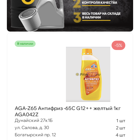
наличии
-5%
AGA-Z65 Антифриз -65С G12++ желтый 1к
AGA042Z
Дунайский 27к1Б
1 шт
ул. Салова, д. 30
2 шт
Богатырский пр. 12
4 шт