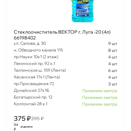
Стеклоочиститель ВЕКТОР г. Луга -20 (4л)
66198402
ул. Салова, д. 30
9 шт
н. Обводного канала 115
8 шт
пр.Науки 10к1 (2 этаж)
4 шт
Ленинский пр. 92 к.1
4 шт
Таллинское ш. 159 (Лента)
6 шт
Хасанская 17к1 (Лента)
4 шт
пр.Просвещения 72
3 шт
Дунайский 27к1Б
Привезем завтра
Богатырский пр. 12
Привезем завтра
Коллонтай 28 к.1
Привезем завтра
375 ₽
395 ₽
94
₽