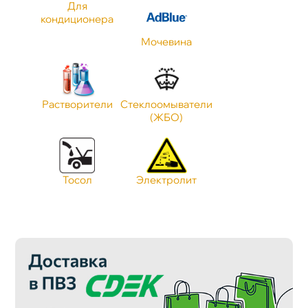
Для
Тип масла
кондиционера
Мочевина
Объем
Растворители
Стеклоомыватели
Применение
(ЖБО)
Стандарт JASO
Тосол
Электролит
Класс Антифриза
Тип Антифриза