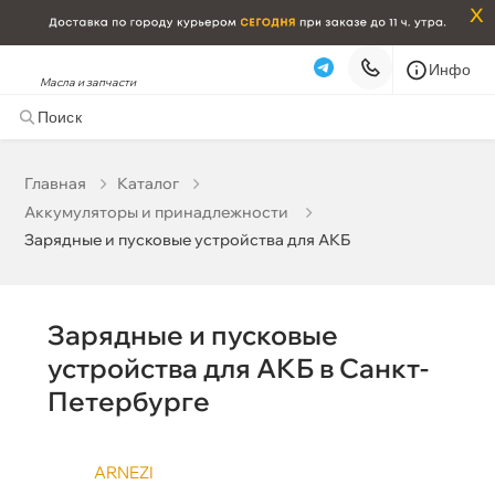
x
Инфо
Масла и запчасти
Зарядные и пусковые устройства для АКБ
Наличие в магазинах
корзину
Главная
Катало
Бренд
Аккумуляторы и принадлежности
Бесплатная
Завтра, 08.08 (при заказе от 2000₽)
Зарядные и пусковые устройства для АКБ
Срочная за 2 ч – 399 ₽
Сегодня, 08.08
Самовывоз
Сегодня
Зарядные и пусковые
устройства для АКБ в Санкт-
Карта
Список
Петербурге
ARNEZI