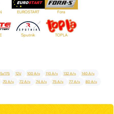
N
EUROSTART
Fora
E
Sputnik
TOPLA
75x175
12V
100 А/ч
110 А/ч
132 А/ч
140 А/ч
70 А/ч
72 А/ч
74 А/ч
75 А/ч
77 А/ч
80 А/ч