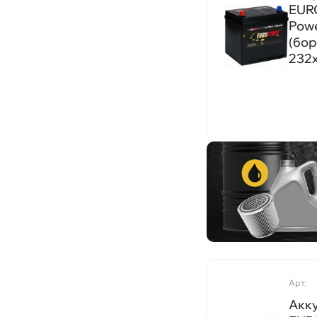
7
EUR
880A
393x175x190
Powe
9
1500A
(бор
394x175x190
6
232
620A
413x175x220
210
960A
503x216x217
44
1400A
510x218x225
200
1550A
513x189x223
150
1650A
513x189x230
115
770A
513x220x224,5
59
820A
513x223x223
66
470A
514x175x210
73
300A
514x218x210
92
900A
514x218x217
78
430A
Арт:
516x223x223
220
Акк
940A
518x275x242