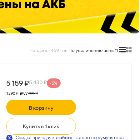
469
По увеличению цены
5 159 ₽
5 430 ₽
-5%
1 290 ₽
корзину
Купить в 1 клик
Скидка при сдаче
любого
старого аккумулятора