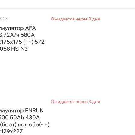
S-N3
Ожидается через 3 дня
умулятор AFA
S 72А/ч 680A
175x175 (- +) 572
 068 HS-N3
Ожидается через 3 дня
умулятор ENRUN
500 50Ah 430A
 (борт) пол обр(- +)
х129х227