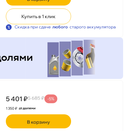
Купить в 1 клик
Скидка при сдаче
любого
старого аккумулятора
корзину
Сегодня, 06.08
5 401 ₽
5 685 ₽
-5%
1 350 ₽
корзину