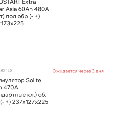
OSTART Extra
r Asia 60Ah 480A
т) пол обр (- +)
x173x225
5B24LS
Ожидается через 3 дня
мулятор Solite
h 470A
ндартные кл.) об.
 (- +) 237x127x225