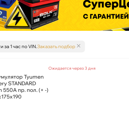
за 1 час по VIN.
Заказать подбор
Ожидается через 3 дня
умулятор Tyumen
tery STANDARD
 550A пр. пол. (+ -)
х175х190