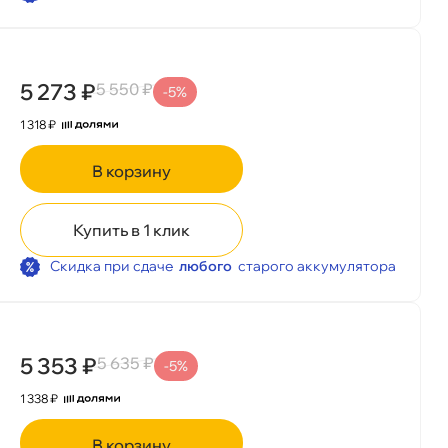
5 273 ₽
5 550 ₽
-5%
1 318 ₽
корзину
Купить в 1 клик
Скидка при сдаче
любого
старого аккумулятора
5 353 ₽
5 635 ₽
-5%
1 338 ₽
корзину