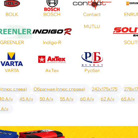
BOLK
BOSCH
Contact
ENRU
MUTLU
GREENLER
Indigo-R
SOLIT
VARTA
АкТех
Русбат
(плюс слева)
Обратная (плюс справа)
242x175x175
278x1
40 А/ч
45 А/ч
50 А/ч
55 А/ч
60 А/ч
62 А/ч
65 А/ч
 А/ч