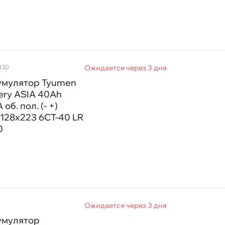
олярность
азмер аккумулятора
430
Ожидается через 3 дня
мкость А/ч
умулятор Tyumen
ery ASIA 40Ah
 об. пол. (- +)
ок холодной прокрутки
128х223 6CТ-40 LR
0
ип клемм
Ожидается через 3 дня
умулятор