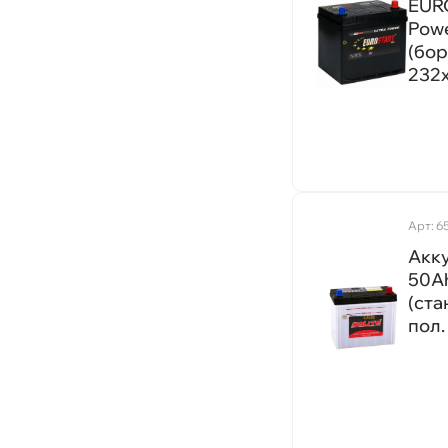
EUR
710A
Powe
518x276x242
370A
(бор
525x240x223
232
580A
410A
440A
670A
1080A
Арт: 6
1100А
Акку
1320A
50A
(ста
400А
пол.
520A
560A
590A
660А