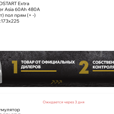
OSTART Extra
r Asia 60Ah 480A
т) пол прям (+ -)
x173x225
Ожидается через 3 дня
умулятор