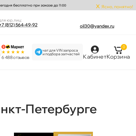
x
Ясно, понятно!
для юр.лиц:
+7 (812) 564-49-92
oil30@yandex.ru
0
чат для VIN запроса
и подбора запчастей
Кабинет
Корзина
6 488 отзыво
анкт-Петербурге