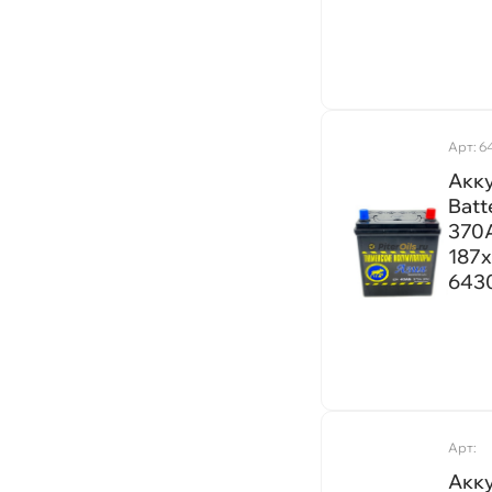
П
110
920A
306x173x200
132
950A
306x173x223
140
Р
1150A
306x173x225
180
1200A
306x175x225
190
Арт: 6
760A
Е
306x175x230
Акк
195
780A
Batt
306x192x192
225
370A
1250A
Т
315х175х175
230
187х
700A
315х175х190
643
240
740A
326x175x208мм
Т
120
850A
330x172x242
30
1350A
330x173x237
55
1300A
352x175x190
12
500A
Арт:
353x175x175
4
840A
Акк
353x175x190