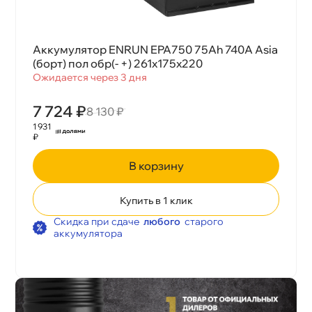
Аккумулятор ENRUN EPA750 75Ah 740A Asia
(борт) пол обр(- +) 261x175x220
Ожидается через 3 дня
7 724 ₽
8 130 ₽
1 931
₽
корзину
Купить в 1 клик
Скидка при сдаче
любого
старого
аккумулятора