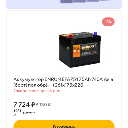
-5%
Аккумулятор ENRUN EPA751 75Ah 740A Asia
(борт) пол обр(- +) 261x175x220
Ожидается через 3 дня
7 724 ₽
8 130 ₽
1 931
₽
корзину