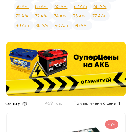
50 А/ч
55 А/ч
60 А/ч
62 А/ч
65 А/ч
70 А/ч
72 А/ч
74 А/ч
75 А/ч
77 А/ч
80 А/ч
85 А/ч
90 А/ч
95 А/ч
469
По увеличению цены
Фильтры
-5%