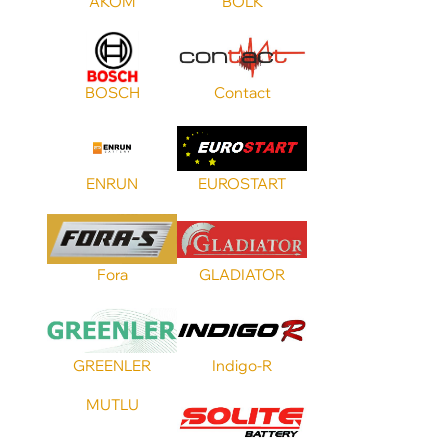
AKOM
BOLK
Емкость А/ч
Ток холодной прокрутки
BOSCH
Contact
Тип клемм
ENRUN
EUROSTART
Fora
GLADIATOR
GREENLER
Indigo-R
MUTLU