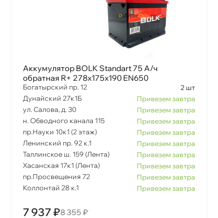
Аккумулятор BOLK Standart 75 А/ч
обратная R+ 278x175x190 EN650
Богатырский пр. 12
2 шт
Дунайский 27к1Б
Привезем завтра
ул. Салова, д. 30
Привезем завтра
н. Обводного канала 115
Привезем завтра
пр.Науки 10к1 (2 этаж)
Привезем завтра
Ленинский пр. 92 к.1
Привезем завтра
Таллинское ш. 159 (Лента)
Привезем завтра
Хасанская 17к1 (Лента)
Привезем завтра
пр.Просвещения 72
Привезем завтра
Коллонтай 28 к.1
Привезем завтра
7 937 ₽
8 355 ₽