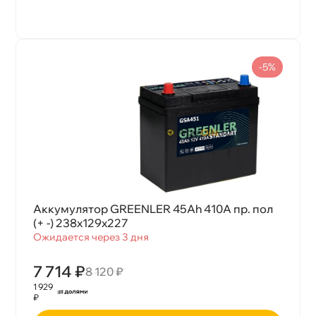
-5%
Аккумулятор GREENLER 45Ah 410А пр. пол
(+ -) 238х129х227
Ожидается через 3 дня
7 714 ₽
8 120 ₽
1 929
₽