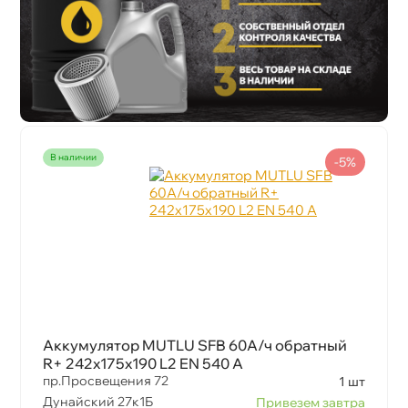
наличии
-5%
Аккумулятор MUTLU SFB 60А/ч обратный
R+ 242x175x190 L2 EN 540 А
пр.Просвещения 72
1 шт
Дунайский 27к1Б
Привезем завтра