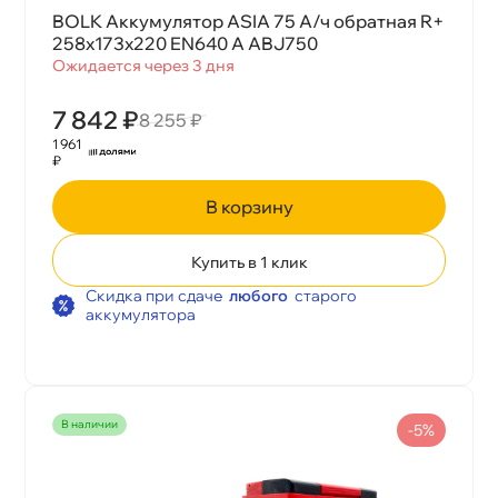
BOLK Аккумулятор ASIA 75 А/ч обратная R+
258x173x220 EN640 А ABJ750
Ожидается через 3 дня
7 842 ₽
8 255 ₽
1 961
₽
корзину
Купить в 1 клик
Скидка при сдаче
любого
старого
аккумулятора
наличии
-5%