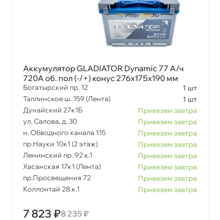
Аккумулятор GLADIATOR Dynamic 77 А/ч
720A об. пол (-/+) конус 276x175x190 мм
Богатырский пр. 12
1 шт
Таллинское ш. 159 (Лента)
1 шт
Дунайский 27к1Б
Привезем завтра
ул. Салова, д. 30
Привезем завтра
н. Обводного канала 115
Привезем завтра
пр.Науки 10к1 (2 этаж)
Привезем завтра
Ленинский пр. 92 к.1
Привезем завтра
Хасанская 17к1 (Лента)
Привезем завтра
пр.Просвещения 72
Привезем завтра
Коллонтай 28 к.1
Привезем завтра
7 823 ₽
8 235 ₽