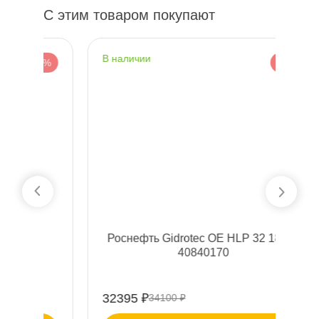
С этим товаром покупают
наличии
н
 %
-5 %
Роснефть Gidrotec ОЕ HLP 32 180 к
40840170
32395 ₽
50
34100 ₽