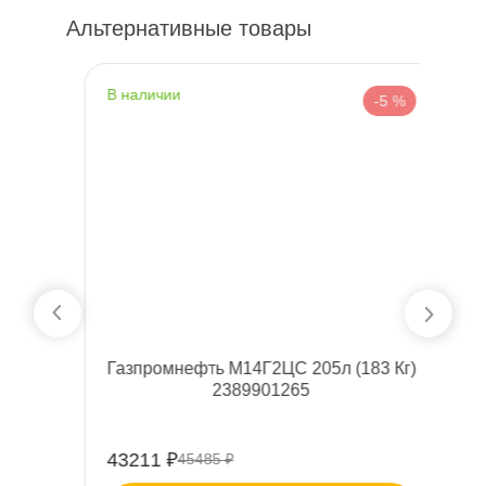
Альтернативные товары
наличии
%
-5 %
Газпромнефть М14Г2ЦС 205л (183 Кг)
2389901265
43211 ₽
45485 ₽