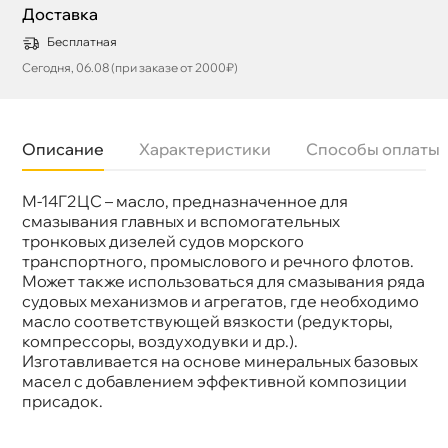
Доставка
Бесплатная
Сегодня, 06.08 (при заказе от 2000₽)
Описание
Характеристики
Способы оплаты
М-14Г2ЦС – масло, предназначенное для
Объем
200л
смазывания главных и вспомогательных
тронковых дизелей судов морского
транспортного, промыслового и речного флотов.
Может также использоваться для смазывания ряда
судовых механизмов и агрегатов, где необходимо
масло соответствующей вязкости (редукторы,
компрессоры, воздуходувки и др.).
Изготавливается на основе минеральных базовых
масел с добавлением эффективной композиции
присадок.