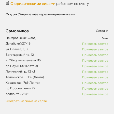
С юридическими лицами
работаем по счету
Скидка 5%
при заказе через интернет-магазин
Самовывоз
Сегодня
Центральный Склад
5 шт
Дунайский 27к1Б
Привезем завтра
ул. Салова, д. 30
Привезем завтра
Богатырский пр. 12
Привезем завтра
н. Обводного канала 115
Привезем завтра
пр.Науки 10к1 (2 этаж)
Привезем завтра
Ленинский пр. 92 к.1
Привезем завтра
Таллинское ш. 159 (Лента)
Привезем завтра
Хасанская 17к1 (Лента)
Привезем завтра
пр.Просвещения 72
Привезем завтра
Коллонтай 28 к.1
Привезем завтра
Смотреть наличие на карте