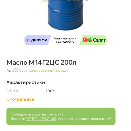
Масло М14Г2ЦС 200л
Арт:
Сертифицированный продукт
Характеристики
Объем
200л
Смотреть все
Не уверены в совместимости?
Звоните
+7 (812) 490-74-62
, мы все проверим и подскажем!