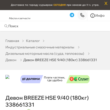
x
Инфо
Масла и запчасти
Девон BREEZE HSE 9/40 (180кг) 338661331
47 453 ₽
корзину
49 950 ₽
Главная
Катало
Индустриальные смазочные материалы
Бесплатная
Сегодня, 10.08 (при заказе от 2000₽)
Дизельные моторные масла (суда, тепловозы)
Срочная за 2 ч – 399 ₽
Сегодня, 10.08
Девон
Девон BREEZE HSE 9/40 (180кг) 338661331
Самовывоз
Сегодня
Карта
Список
Девон BREEZE HSE 9/40 (180кг)
338661331