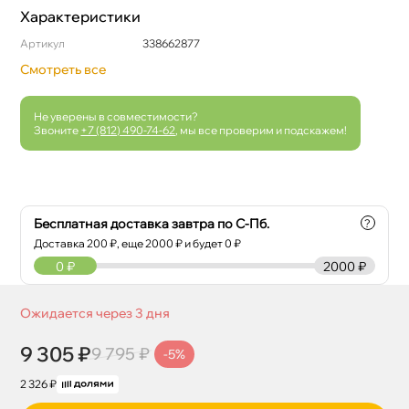
Характеристики
Артикул
338662877
Смотреть все
Не уверены в совместимости?
Звоните
+7 (812) 490-74-62
, мы все проверим и подскажем!
Бесплатная доставка завтра по С-Пб.
?
Доставка
200
₽, еще
2000
₽ и будет 0 ₽
0
₽
2000 ₽
Ожидается через 3 дня
9 305 ₽
9 795 ₽
-5%
2 326 ₽