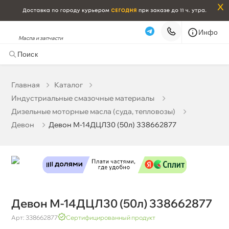
x
Инфо
Масла и запчасти
Девон М-14ДЦЛ30 (50л) 338662877
9 305 ₽
корзину
9 795 ₽
Главная
Катало
Индустриальные смазочные материалы
Бесплатная
Сегодня, 10.08 (при заказе от 2000₽)
Дизельные моторные масла (суда, тепловозы)
Срочная за 2 ч – 399 ₽
Сегодня, 10.08
Девон
Девон М-14ДЦЛ30 (50л) 338662877
Самовывоз
Сегодня
Карта
Список
Девон М-14ДЦЛ30 (50л) 338662877
Арт: 338662877
Сертифицированный продукт