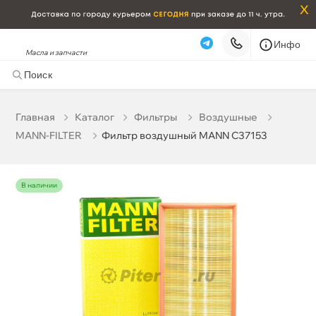
x
Инфо
Масла и запчасти
Фильтр воздушный MANN C37153
1 017 ₽
корзину
1 070 ₽
Главная
Катало
Фильтры
оздушные
MANN-FILTER
Фильтр воздушный MANN C37153
Бесплатная
Сегодня, 06.08 (при заказе от 2000₽)
Срочная за 2 ч – 399 ₽
Сегодня, 06.08
наличии
Самовывоз
Сегодня
Карта
Список