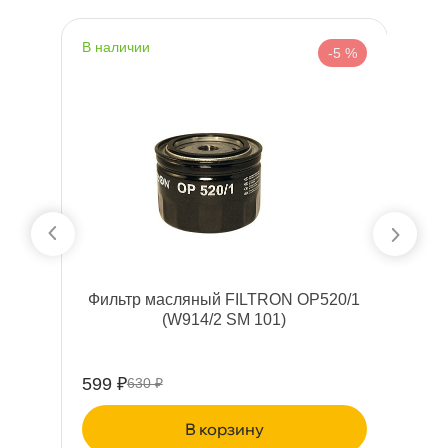
наличии
н
 %
-5 %
0
Фильтр масляный FILTRON OP520/1
(W914/2 SM 101)
599 ₽
20
630 ₽
корзину