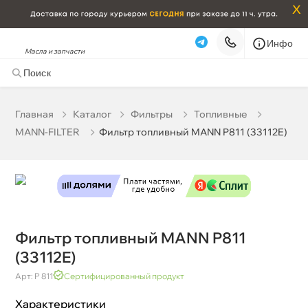
x
Инфо
Масла и запчасти
Фильтр топливный MANN P811 (33112E)
713 ₽
корзину
750 ₽
Главная
Катало
Фильтры
Топливные
MANN-FILTER
Фильтр топливный MANN P811 (33112E)
Бесплатная
Завтра, 07.08 (при заказе от 2000₽)
Срочная за 2 ч – 399 ₽
Сегодня, 07.08
Самовывоз
Сегодня
Карта
Список
Фильтр топливный MANN P811
(33112E)
Арт: P 811
Сертифицированный продукт
Характеристики