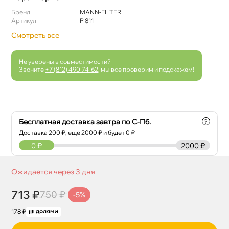
Бренд
MANN-FILTER
Артикул
P 811
Смотреть все
Не уверены в совместимости?
Звоните
+7 (812) 490-74-62
, мы все проверим и подскажем!
Бесплатная доставка завтра по С-Пб.
?
Доставка
200
₽, еще
2000
₽ и будет 0 ₽
0
₽
2000 ₽
Ожидается через 3 дня
713 ₽
750 ₽
-5%
178 ₽