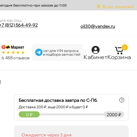
x
Ясно, понятно!
для юр.лиц:
+7 (812) 564-49-92
oil30@yandex.ru
0
чат для VIN запроса
и подбора запчастей
Кабинет
Корзина
6 488 отзыво
)
Бесплатная доставка завтра по С-Пб.
?
Доставка
200
₽, еще
2000
₽ и будет 0 ₽
0
₽
2000 ₽
Ожидается через 3 дня