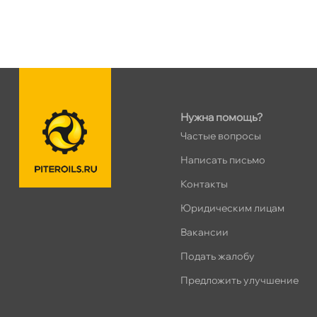
Пн–Вс
10:00 – 21:00
Сегодня, бесплатно
н. Обводного канала 115
0 ш
Пн–Вс
10:00 – 21:00
Сегодня, бесплатно
Нужна помощь?
Частые вопросы
пр.Науки 10к1 (2 этаж)
0 ш
Написать письмо
ПН–ВС
10:00 – 21:00
Контакты
Сегодня, бесплатно
Юридическим лицам
Ленинский пр. 92 к.1
0 ш
акансии
ПН–ВС
10:00 – 21:00
Подать жалобу
Сегодня, бесплатно
Предложить улучшение
Дунайский 27к1Б
0 ш