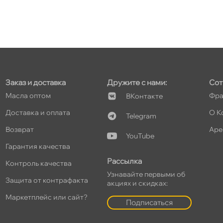
т
Заказ и доставка
Дружите с нами:
Сот
Масла оптом
Фра
Контакте
т
Доставка и оплата
О К
Telegram
озврат
Аре
YouTube
Гарантия качества
Рассылка
т
Контроль качества
Узнавайте первыми о
Защита от контрафакта
акциях и скидках:
Маркетплейс или сайт?
Подписаться
т