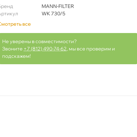
Бренд
MANN-FILTER
Артикул
WK 730/5
Смотреть все
Не уверены в совместимости?
Звоните
+7 (812) 490-74-62
, мы все проверим и
подскажем!
Срочная за 2 ч – 399 ₽
я, 07.08 (при заказе от 2000₽)
ня
т
т