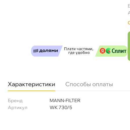
Фильтр топливный MANN WK730/5 (ST374)
Бесплатная
Сегодн
Самовывоз
Сегод
Характеристики
Способы оплаты
ул. Салова, д. 30
0 ш
Бренд
MANN-FILTER
Пн-Пт
09.30 - 19.00
Сб-Вс
10.00 - 19.00
Артикул
WK 730/5
Сегодня, бесплатно
Богатырский пр. 12
0 ш