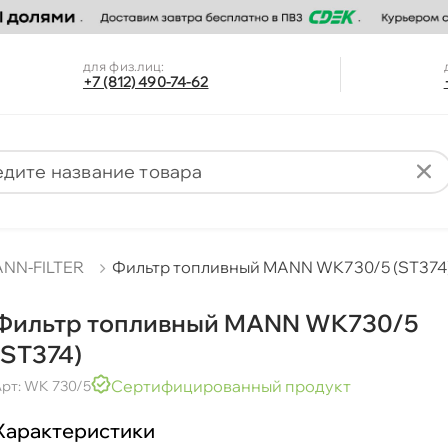
для физ.лиц:
+7 (812) 490-74-62
NN-FILTER
Фильтр топливный MANN WK730/5 (ST374
Фильтр топливный MANN WK730/5
(ST374)
Сертифицированный продукт
рт: WK 730/5
Характеристики