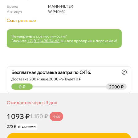
Бренд
MANN-FILTER
Артикул
W 940/62
Смотреть все
Не уверены в совместимости?
Звоните
+7 (812) 490-74-62
, мы все проверим и подскажем!
Бесплатная доставка завтра по С-Пб.
?
Доставка
200
₽, еще
2000
₽ и будет 0 ₽
0
₽
2000 ₽
Ожидается через 3 дня
1 093 ₽
1 150 ₽
-5%
273 ₽