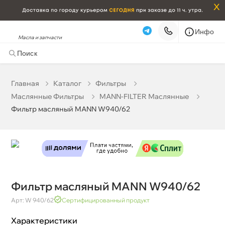
x
Инфо
Масла и запчасти
Фильтр масляный MANN W940/62
1 093 ₽
корзину
1 150 ₽
Главная
Катало
Фильтры
Маслянные Фильтры
MANN-FILTER Маслянные
Бесплатная
Завтра, 06.08 (при заказе от 2000₽)
Фильтр масляный MANN W940/62
Срочная за 2 ч – 399 ₽
Сегодня, 06.08
Самовывоз
Сегодня
Карта
Список
Фильтр масляный MANN W940/62
Арт: W 940/62
Сертифицированный продукт
Характеристики