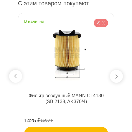
С этим товаром покупают
наличии
н
 %
-5 %
Фильтр воздушный MANN C14130
(SB 2138, AK370/4)
1425 ₽
10
1500 ₽