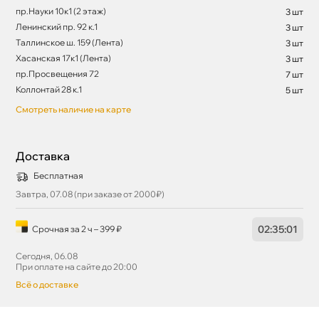
пр.Науки 10к1 (2 этаж)
3 шт
Ленинский пр. 92 к.1
3 шт
Таллинское ш. 159 (Лента)
3 шт
Хасанская 17к1 (Лента)
3 шт
пр.Просвещения 72
7 шт
Коллонтай 28 к.1
5 шт
Смотреть наличие на карте
Доставка
Бесплатная
Завтра, 07.08 (при заказе от 2000₽)
02
:
35
:
01
Срочная за 2 ч – 399 ₽
Сегодня, 06.08
При оплате на сайте до 20:00
сё о доставке