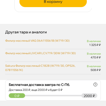
корзину
Другая тара и аналоги
Фильтр масляный VAG 06A115561B (W719/30)
наличии
1 325 ₽ ₽
Фильтр масляный LIVCAR LCV719/30W (W719/30)
наличии
470 ₽ ₽
Sakura Фильтр масляный C1828 (W719/30, OP526,
наличии
078115561K)
508 ₽ ₽
Бесплатная доставка завтра по С-Пб.
?
Доставка
200
₽, еще
2000
₽ и будет 0 ₽
0
₽
2000 ₽