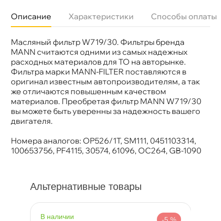
Описание
Характеристики
Способы оплаты
Масляный фильтр W719/30. Фильтры бренда
Бренд
MANN-FILTER
Артикул
W 719/30
MANN считаются одними из самых надежных
расходных материалов для ТО на авторынке.
Фильтра марки MANN-FILTER поставляются
оригинал известным автопроизводителям, а так
же отличаются повышенным качеством
материалов. Преобретая фильтр MANN W719/30
ы можете быть уверенны за надежность вашего
двигателя.
Номера аналогов: OP526/1T, SM111, 0451103314,
100653756, PF4115, 30574, 61096, OC264, GB-1090
Альтернативные товары
наличии
н
%
-5 %