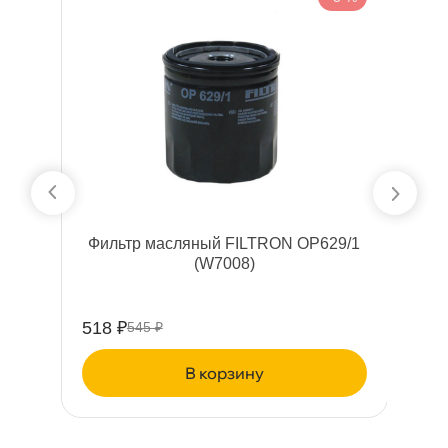
Фильтр масляный FILTRON OP629/1
Ф
(W7008)
518 ₽
3
545 ₽
корзину