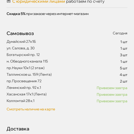
С юридическими лицами
работаем по счету
Скидка 5%
при заказе через интернет-магазин
Самовывоз
Сегодня
Дунайский 27к1Б
1 шт
ул. Салова, д. 30
1 шт
Богатырский пр. 12
3 шт
н. Обводного канала 115
1 шт
пр.Науки 10к1 (2 этаж)
5 шт
Таллинское ш. 159 (Лента)
4 шт
пр.Просвещения 72
2 шт
Ленинский пр. 92 к.1
Привезем завтра
Хасанская 17к1 (Лента)
Привезем завтра
Коллонтай 28 к.1
Привезем завтра
Смотреть наличие на карте
Доставка