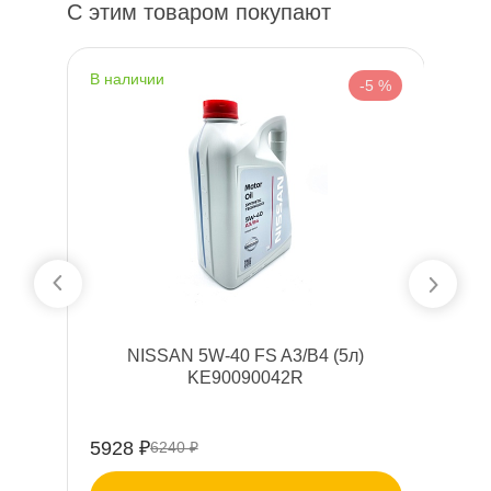
С этим товаром покупают
наличии
н
 %
-5 %
AR
NISSAN 5W-40 FS A3/B4 (5л)
9)
KE90090042R
5928 ₽
11
6240 ₽