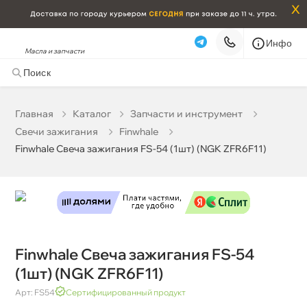
x
Инфо
Масла и запчасти
Finwhale Свеча зажигания FS-54 (1шт) (NGK ZFR6F11)
0 ₽
корзину
0 ₽
Главная
Катало
Запчасти и инструмент
Свечи зажигания
Finwhale
Бесплатная
Завтра, 08.08 (при заказе от 2000₽)
Finwhale Свеча зажигания FS-54 (1шт) (NGK ZFR6F11)
Срочная за 2 ч – 399 ₽
Сегодня, 08.08
Самовывоз
Сегодня
Карта
Список
Finwhale Свеча зажигания FS-54
(1шт) (NGK ZFR6F11)
Арт: FS54
Сертифицированный продукт