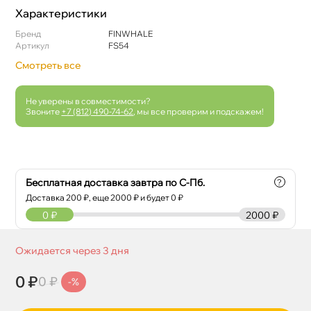
Характеристики
Бренд
FINWHALE
Артикул
FS54
Смотреть все
Не уверены в совместимости?
Звоните
+7 (812) 490-74-62
, мы все проверим и подскажем!
Бесплатная доставка завтра по С-Пб.
?
Доставка
200
₽, еще
2000
₽ и будет 0 ₽
0
₽
2000 ₽
Ожидается через 3 дня
0 ₽
0 ₽
-%