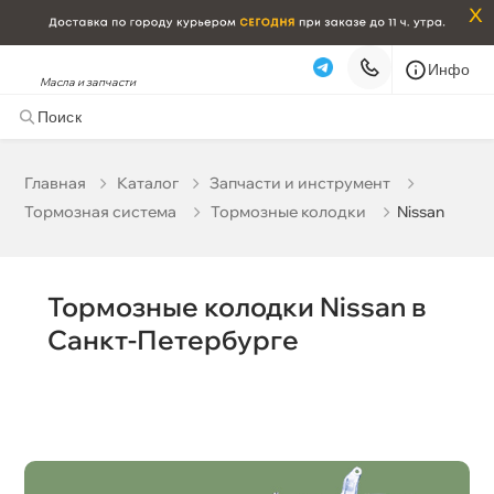
x
Инфо
Масла и запчасти
Nissan
Бренд
корзину
Главная
Катало
Запчасти и инструмент
Толщина колодок
Тормозная система
Тормозные колодки
Nissan
Бесплатная
Сегодня, 06.08 (при заказе от 2000₽)
Срочная за 2 ч – 399 ₽
Сегодня, 06.08
Тормозные колодки Nissan
Самовывоз
Сегодня
Санкт-Петербурге
Карта
Список