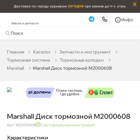
x
Инфо
Масла и запчасти
Marshall Диск тормозной M2000608
3 387 ₽
корзину
3 565 ₽
Главная
Катало
Запчасти и инструмент
Тормозная система
Тормозные колодки
Бесплатная
Сегодня, 08.08 (при заказе от 2000₽)
Marshall
Marshall Диск тормозной M2000608
Срочная за 2 ч – 399 ₽
Сегодня, 08.08
Самовывоз
Сегодня
Карта
Список
Marshall Диск тормозной M2000608
Арт: M2000608
Сертифицированный продукт
Характеристики