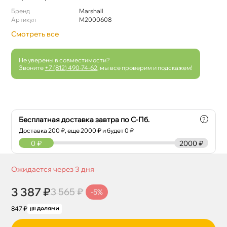
Бренд
Marshall
Артикул
M2000608
Смотреть все
Не уверены в совместимости?
Звоните
+7 (812) 490-74-62
, мы все проверим и подскажем!
Бесплатная доставка завтра по С-Пб.
?
Доставка
200
₽, еще
2000
₽ и будет 0 ₽
0
₽
2000 ₽
Ожидается через 3 дня
3 387 ₽
3 565 ₽
-5%
847 ₽