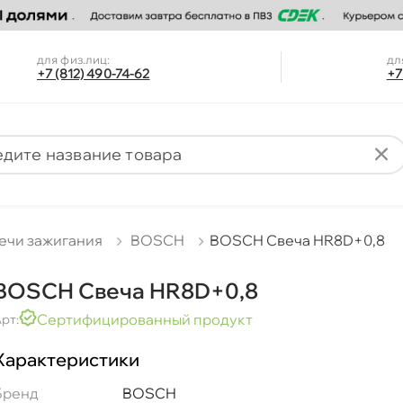
для физ.лиц:
дл
+7 (812) 490-74-62
+7
ечи зажигания
BOSCH
BOSCH Свеча HR8D+0,8
BOSCH Свеча HR8D+0,8
Сертифицированный продукт
рт:
Характеристики
Бренд
BOSCH