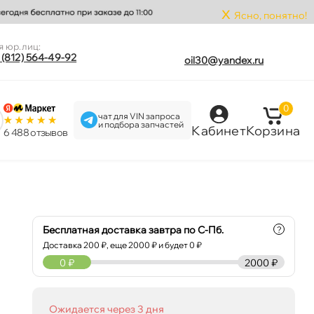
x
Ясно, понятно!
я юр.лиц:
 (812) 564-49-92
oil30@yandex.ru
0
чат для VIN запроса
и подбора запчастей
Кабинет
Корзина
6 488 отзыво
Бесплатная доставка завтра по С-Пб.
?
Доставка
200
₽, еще
2000
₽ и будет 0 ₽
0
₽
2000 ₽
0 ₽
корзину
0 ₽
Ожидается через 3 дня