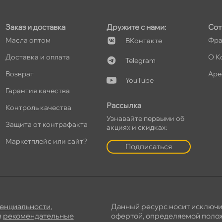
Заказ и доставка
Дружите с нами:
Сот
Масла оптом
Фра
Контакте
Доставка и оплата
О К
Telegram
озврат
Аре
YouTube
Гарантия качества
Рассылка
Контроль качества
Узнавайте первыми о
Защита от контрафакта
акциях и скидках:
Маркетплейс или сайт?
Подписаться
енциальности
,
Данный ресурс носит исключ
я
рекомендательные
офертой, определяемой полож