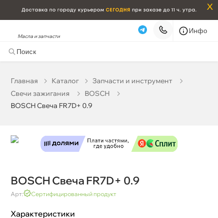
x
Инфо
Масла и запчасти
BOSCH Свеча FR7D+ 0.9
0 ₽
корзину
0 ₽
Главная
Катало
Запчасти и инструмент
Свечи зажигания
BOSCH
Бесплатная
Сегодня, 06.08 (при заказе от 2000₽)
BOSCH Свеча FR7D+ 0.9
Срочная за 2 ч – 399 ₽
Сегодня, 06.08
Самовывоз
Сегодня
Карта
Список
BOSCH Свеча FR7D+ 0.9
Арт:
Сертифицированный продукт
Характеристики