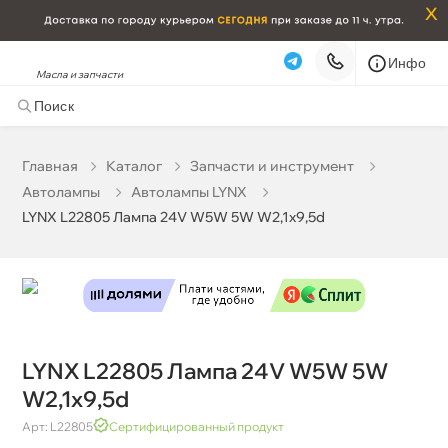
x
Инфо
Масла и запчасти
LYNX L22805 Лампа 24V W5W 5W W2,1x9,5d
0 ₽
корзину
0 ₽
Главная
Катало
Запчасти и инструмент
Автолампы
Автолампы LYNX
Бесплатная
Сегодня, 06.08 (при заказе от 2000₽)
LYNX L22805 Лампа 24V W5W 5W W2,1x9,5d
Срочная за 2 ч – 399 ₽
Сегодня, 06.08
Самовывоз
Сегодня
Карта
Список
LYNX L22805 Лампа 24V W5W 5W
W2,1x9,5d
Арт: L22805
Сертифицированный продукт