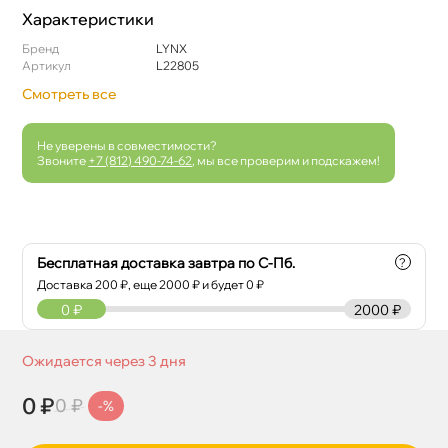
Характеристики
Бренд
LYNX
Артикул
L22805
Смотреть все
Не уверены в совместимости?
Звоните
+7 (812) 490-74-62
, мы все проверим и подскажем!
Бесплатная доставка завтра по С-Пб.
?
Доставка
200
₽, еще
2000
₽ и будет 0 ₽
0
₽
2000 ₽
Ожидается через 3 дня
0 ₽
0 ₽
-%