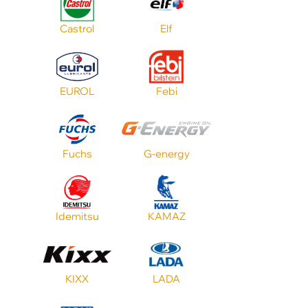
ATF SP
Castrol
Elf
VW
EUROL
Febi
Бренд
Fuchs
G-energy
Цвет
Тип масла
Idemitsu
KAMAZ
ATF Mercon
KIXX
LADA