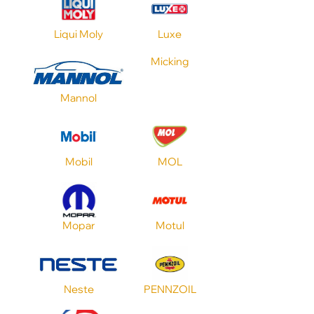
CVT
Liqui Moly
Luxe
Nissan
Micking
Mannol
Объем
Применение
Mobil
MOL
Toyota
Mopar
Motul
Стандарт API
Neste
PENNZOIL
Стандарт ILSAC