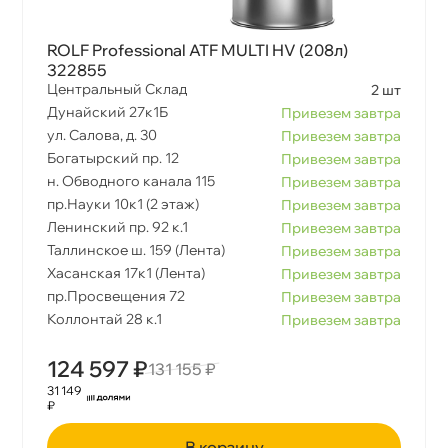
ROLF Professional ATF MULTI HV (208л)
322855
Центральный Склад
2 шт
Дунайский 27к1Б
Привезем завтра
ул. Салова, д. 30
Привезем завтра
Богатырский пр. 12
Привезем завтра
н. Обводного канала 115
Привезем завтра
пр.Науки 10к1 (2 этаж)
Привезем завтра
Ленинский пр. 92 к.1
Привезем завтра
Таллинское ш. 159 (Лента)
Привезем завтра
Хасанская 17к1 (Лента)
Привезем завтра
пр.Просвещения 72
Привезем завтра
Коллонтай 28 к.1
Привезем завтра
124 597 ₽
131 155 ₽
31 149
₽
корзину