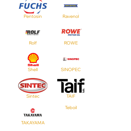
Pentosin
Ravenol
Стандарт ACEA
Стандарт JASO
Rolf
ROWE
Shell
SINOPEC
Sintec
TAIF
Teboil
TAKAYAMA