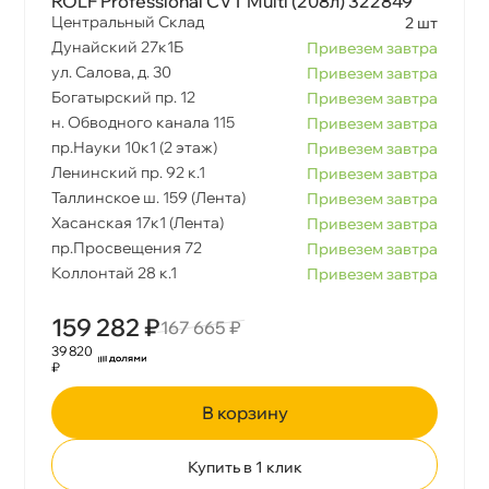
ROLF Professional CVT Multi (208л) 322849
Центральный Склад
2 шт
Дунайский 27к1Б
Привезем завтра
ул. Салова, д. 30
Привезем завтра
Богатырский пр. 12
Привезем завтра
н. Обводного канала 115
Привезем завтра
пр.Науки 10к1 (2 этаж)
Привезем завтра
Ленинский пр. 92 к.1
Привезем завтра
Таллинское ш. 159 (Лента)
Привезем завтра
Хасанская 17к1 (Лента)
Привезем завтра
пр.Просвещения 72
Привезем завтра
Коллонтай 28 к.1
Привезем завтра
159 282 ₽
167 665 ₽
39 820
₽
корзину
Купить в 1 клик