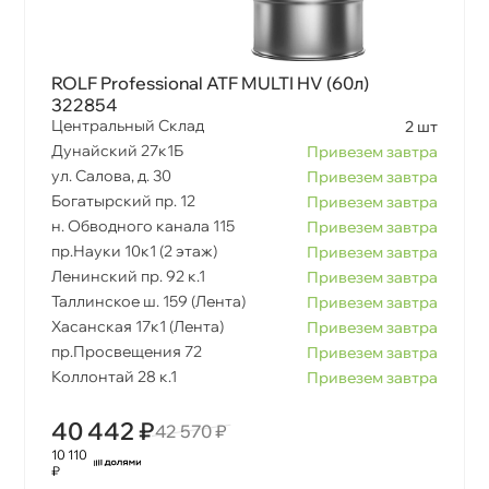
ROLF Professional ATF MULTI HV (60л)
322854
Центральный Склад
2 шт
Дунайский 27к1Б
Привезем завтра
ул. Салова, д. 30
Привезем завтра
Богатырский пр. 12
Привезем завтра
н. Обводного канала 115
Привезем завтра
пр.Науки 10к1 (2 этаж)
Привезем завтра
Ленинский пр. 92 к.1
Привезем завтра
Таллинское ш. 159 (Лента)
Привезем завтра
Хасанская 17к1 (Лента)
Привезем завтра
пр.Просвещения 72
Привезем завтра
Коллонтай 28 к.1
Привезем завтра
40 442 ₽
42 570 ₽
10 110
₽