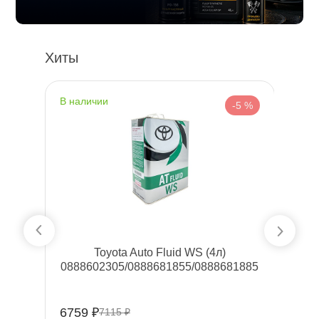
Хиты
наличии
н
%
-5 %
о
Toyota Auto Fluid WS (4л)
1S
0888602305/0888681855/0888681885
6759 ₽
9
7115 ₽