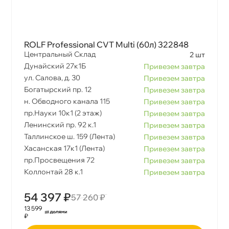
ROLF Professional CVT Multi (60л) 322848
Центральный Склад
2 шт
Дунайский 27к1Б
Привезем завтра
ул. Салова, д. 30
Привезем завтра
Богатырский пр. 12
Привезем завтра
н. Обводного канала 115
Привезем завтра
пр.Науки 10к1 (2 этаж)
Привезем завтра
Ленинский пр. 92 к.1
Привезем завтра
Таллинское ш. 159 (Лента)
Привезем завтра
Хасанская 17к1 (Лента)
Привезем завтра
пр.Просвещения 72
Привезем завтра
Коллонтай 28 к.1
Привезем завтра
54 397 ₽
57 260 ₽
13 599
₽