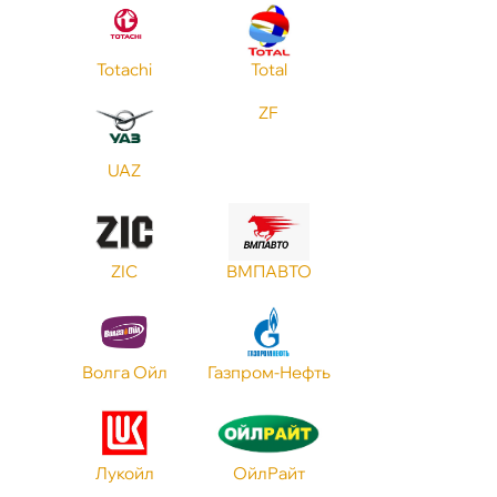
Totachi
Total
ZF
UAZ
ZIC
МПАВТО
олга Ойл
Газпром-Нефть
Лукойл
ОйлРайт