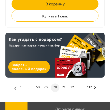
корзину
Купить в 1 клик
1
...
68
69
70
71
72
...
117
Дружите с нами: